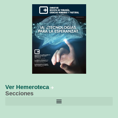
Ver Hemeroteca
Secciones
El librero de Christus
Las palabras del papa