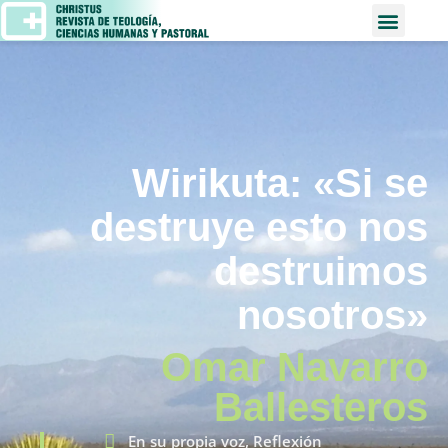
Wirikuta: «Si se
destruye esto nos
destruimos
nosotros»
Omar Navarro
Ballesteros
En su propia voz
,
Reflexión