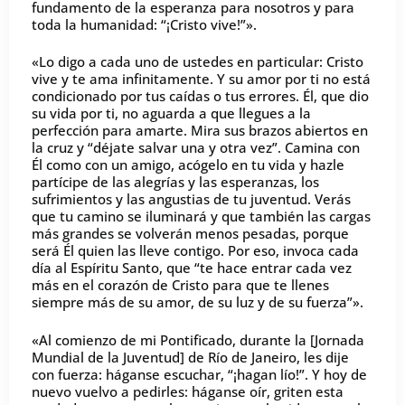
fundamento de la esperanza para nosotros y para
toda la humanidad: “¡Cristo vive!”».
«Lo digo a cada uno de ustedes en particular: Cristo
vive y te ama infinitamente. Y su amor por ti no está
condicionado por tus caídas o tus errores. Él, que dio
su vida por ti, no aguarda a que llegues a la
perfección para amarte. Mira sus brazos abiertos en
la cruz y “déjate salvar una y otra vez”. Camina con
Él como con un amigo, acógelo en tu vida y hazle
partícipe de las alegrías y las esperanzas, los
sufrimientos y las angustias de tu juventud. Verás
que tu camino se iluminará y que también las cargas
más grandes se volverán menos pesadas, porque
será Él quien las lleve contigo. Por eso, invoca cada
día al Espíritu Santo, que “te hace entrar cada vez
más en el corazón de Cristo para que te llenes
siempre más de su amor, de su luz y de su fuerza”».
«Al comienzo de mi Pontificado, durante la [Jornada
Mundial de la Juventud] de Río de Janeiro, les dije
con fuerza: háganse escuchar, “¡hagan lío!”. Y hoy de
nuevo vuelvo a pedirles: háganse oír, griten esta