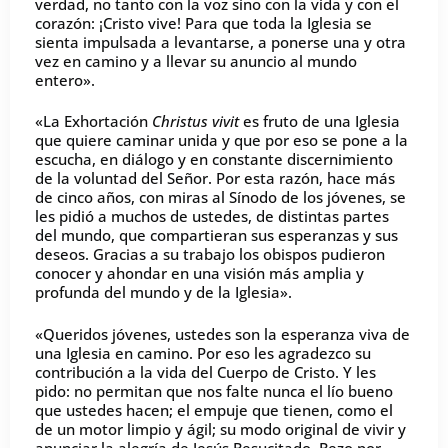
verdad, no tanto con la voz sino con la vida y con el
corazón: ¡Cristo vive! Para que toda la Iglesia se
sienta impulsada a levantarse, a ponerse una y otra
vez en camino y a llevar su anuncio al mundo
entero».
«La Exhortación
Christus vivit
es fruto de una Iglesia
que quiere caminar unida y que por eso se pone a la
escucha, en diálogo y en constante discernimiento
de la voluntad del Señor. Por esta razón, hace más
de cinco años, con miras al Sínodo de los jóvenes, se
les pidió a muchos de ustedes, de distintas partes
del mundo, que compartieran sus esperanzas y sus
deseos. Gracias a su trabajo los obispos pudieron
conocer y ahondar en una visión más amplia y
profunda del mundo y de la Iglesia».
«Queridos jóvenes, ustedes son la esperanza viva de
una Iglesia en camino. Por eso les agradezco su
contribución a la vida del Cuerpo de Cristo. Y les
pido: no permitan que nos falte nunca el lío bueno
que ustedes hacen; el empuje que tienen, como el
de un motor limpio y ágil; su modo original de vivir y
anunciar la alegría de Jesús Resucitado. Rezo por