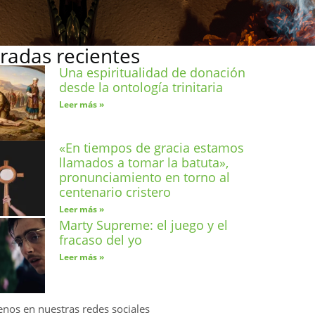
radas recientes
Una espiritualidad de donación
desde la ontología trinitaria
Leer más »
«En tiempos de gracia estamos
llamados a tomar la batuta»,
pronunciamiento en torno al
centenario cristero
Leer más »
Marty Supreme: el juego y el
fracaso del yo
Leer más »
enos en nuestras redes sociales