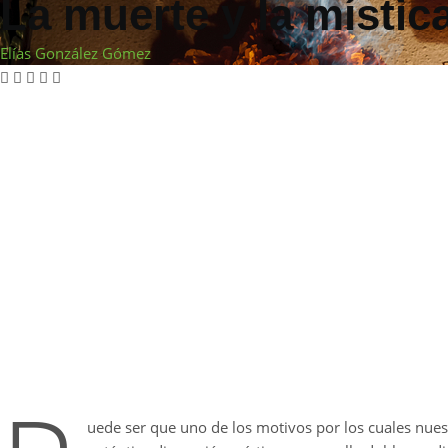
La muerte y la místic
Elías González Gómez
uede ser que uno de los motivos por los cuales nues