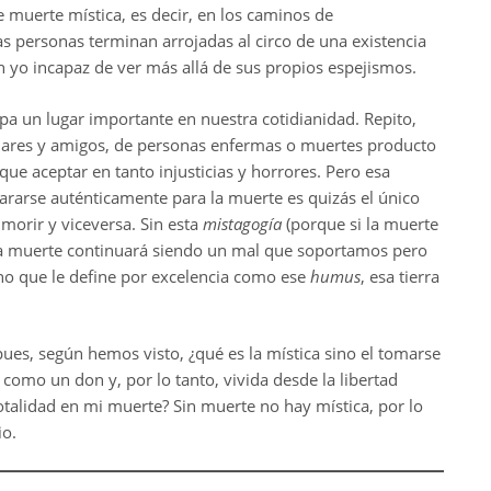
muerte mística, es decir, en los caminos de
 las personas terminan arrojadas al circo de una existencia
 yo incapaz de ver más allá de sus propios espejismos.
upa un lugar importante en nuestra cotidianidad. Repito,
iares y amigos, de personas enfermas o muertes producto
e aceptar en tanto injusticias y horrores. Pero esa
rarse auténticamente para la muerte es quizás el único
 morir y viceversa. Sin esta
mistagogía
(porque si la muerte
 la muerte continuará siendo un mal que soportamos pero
no que le define por excelencia como ese
humus
, esa tierra
ues, según hemos visto, ¿qué es la mística sino el tomarse
da como un don y, por lo tanto, vivida desde la libertad
totalidad en mi muerte? Sin muerte no hay mística, por lo
io.