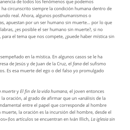
ermanencia de todos los fenómenos que podemos
, ha circunscrito siempre la condición humana dentro de
l mundo real. Ahora, algunos posthumanismos o
cas, apuestan por un ser humano sin muerte… por lo que
alabras, ¿es posible el ser humano sin muerte?, si no
para el tema que nos compete, ¿puede haber mística sin
sempeñado en la mística. En algunos casos se le ha
sa de Jesús y de Juan de la Cruz, el
fana
del sufismo
Dios. Es esa muerte del ego o del falso yo promulgado
a muerte
y
El fin de la vida humana
, el joven entonces
 la oración, al grado de afirmar que un «análisis de la
fundamental entre el papel que corresponde al hombre
uerte, la oración es la incursión del hombre, desde el
ios»
(los artículos se encuentran en Iván Illich,
La iglesia sin