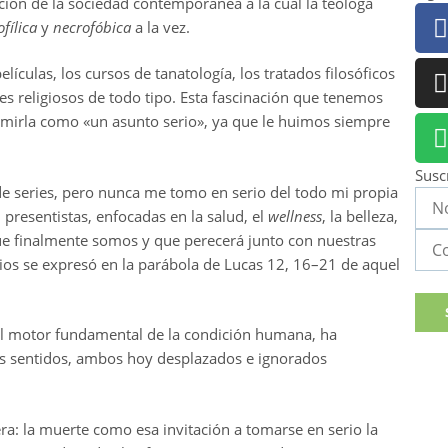
ción de la sociedad contemporánea a la cual la teóloga
fílica
y
necrofóbica
a la vez.
ículas, los cursos de tanatología, los tratados filosóficos
les religiosos de todo tipo. Esta fascinación que tenemos
umirla como «un asunto serio», ya que le huimos siempre
Susc
de series, pero nunca me tomo en serio del todo mi propia
presentistas, enfocadas en la salud, el
wellness
, la belleza,
que finalmente somos y que perecerá junto con nuestras
 Dios se expresó en la parábola de Lucas 12, 16–21 de aquel
 el motor fundamental de la condición humana, ha
s sentidos, ambos hoy desplazados e ignorados
a: la muerte como esa invitación a tomarse en serio la