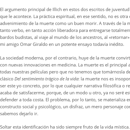
El argumento principal de Illich en estos dos escritos de juventu
que le acontece. La práctica espiritual, en ese sentido, no es otra
advenimiento de la muerte como un buen morir. A través de la m
tanto verbo, en tanto acción liberadora para entregarse totalment
bardos budistas, al viaje al mundo de los ancestros, al «retornar»
mi amigo Omar Giraldo en un potente ensayo todavía inédito.
La sociedad moderna, por el contrario, huye de la muerte convir
con nuevas innovaciones en medicina. La muerte es el principal 
todas nuestras películas pero que no tenemos que tomárnosla d
clásico
Del sentimiento trágico de la vida
: la muerte nos es insopo
ser este yo concreto, por lo que cualquier narrativa filosófica o 
acaba de satisfacerme, porque, de un modo u otro, ya no seré est
defender a toda costa. El problema, por lo tanto, se materializa
constructo social y psicológico, un disfraz, un mero personaje
sabemos dejarlo ir.
Soltar esta identificación ha sido siempre fruto de la vida místic