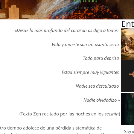
a
Fe y cultura
octubre 31, 2023
Ent
«
Desde lo más profundo del corazón os digo a todos:
Vida y muerte son un asunto serio.
Todo pasa deprisa.
Estad siempre muy vigilantes.
Nadie sea descuidado,
Nadie olvidadizo.
»
(Texto Zen recitado por las noches en los
sesshin
)
tro tiempo adolece de una pérdida sistemática de
Sígu