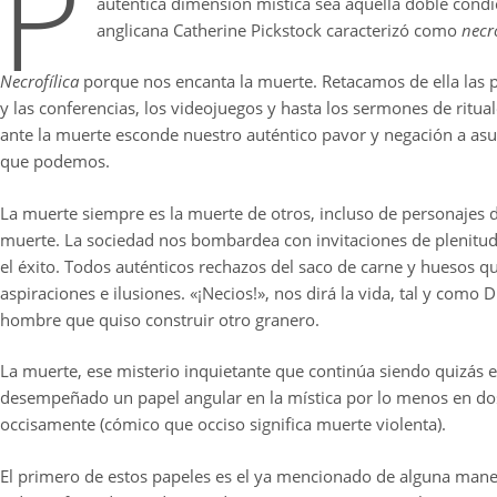
P
auténtica dimensión mística sea aquella doble condi
anglicana Catherine Pickstock caracterizó como
necro
Necrofílica
porque nos encanta la muerte. Retacamos de ella las pel
y las conferencias, los videojuegos y hasta los sermones de ritua
ante la muerte esconde nuestro auténtico pavor y negación a as
que podemos.
La muerte siempre es la muerte de otros, incluso de personajes 
muerte. La sociedad nos bombardea con invitaciones de plenitud 
el éxito. Todos auténticos rechazos del saco de carne y huesos 
aspiraciones e ilusiones. «¡Necios!», nos dirá la vida, tal y como
hombre que quiso construir otro granero.
La muerte, ese misterio inquietante que continúa siendo quizás
desempeñado un papel angular en la mística por lo menos en do
occisamente (cómico que occiso significa muerte violenta).
El primero de estos papeles es el ya mencionado de alguna maner