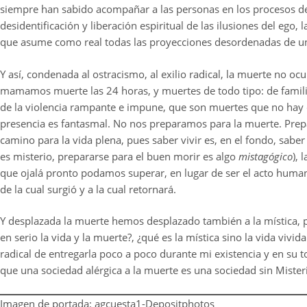
siempre han sabido acompañar a las personas en los procesos de 
desidentificación y liberación espiritual de las ilusiones del ego,
que asume como real todas las proyecciones desordenadas de un
Y así, condenada al ostracismo, al exilio radical, la muerte no oc
mamamos muerte las 24 horas, y muertes de todo tipo: de famil
de la violencia rampante e impune, que son muertes que no hay qu
presencia es fantasmal. No nos preparamos para la muerte. Prepa
camino para la vida plena, pues saber vivir es, en el fondo, saber
es misterio, prepararse para el buen morir es algo
mistagógico
),
que ojalá pronto podamos superar, en lugar de ser el acto huma
de la cual surgió y a la cual retornará.
Y desplazada la muerte hemos desplazado también a la mística, p
en serio la vida y la muerte?, ¿qué es la mística sino la vida vivi
radical de entregarla poco a poco durante mi existencia y en su 
que una sociedad alérgica a la muerte es una sociedad sin Mister
Imagen de portada: agcuesta1-Depositphotos