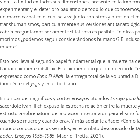
vida. La finitud en todas sus dimensiones, presente en la imp
experimentar y el deterioro paulatino de todo lo que conocemos
un marco carnal en el cual se vive junto con otros y otras en e
transhumanismos, particularmente sus versiones antitanatológi
cabría preguntarnos seriamente si tal cosa es posible. En otras p
morimos ¿podemos seguir considerándonos humanos? E incluso, 
muerte?
Esto nos lleva al segundo papel fundamental que la muerte ha de
llamado «muerte mística». Es el «muero porque no muero» de Tere
expresado como
Fana Fi Allah
, la entrega total de la voluntad a 
también en el
yoga
y en el budismo.
En un par de magníficos y cortos ensayos titulados
Ensayo para l
sacerdote Iván Illich expuso la estrecha relación entre la muerte y
estructura sobrenatural de la oración mostrará un paralelismo 
cuando se muere y cuando ora». Y más adelante añade: «Como la m
mundo conocido de los sentidos, en el ámbito desconocido de D
poder. Ensayos 1955–1985
. Madrid: Trotta, 2021).