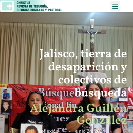
Jalisco, tierra de
desaparición y
colectivos de
búsqueda
Alejandra Guillén
González
Reflexión
junio 24, 2024