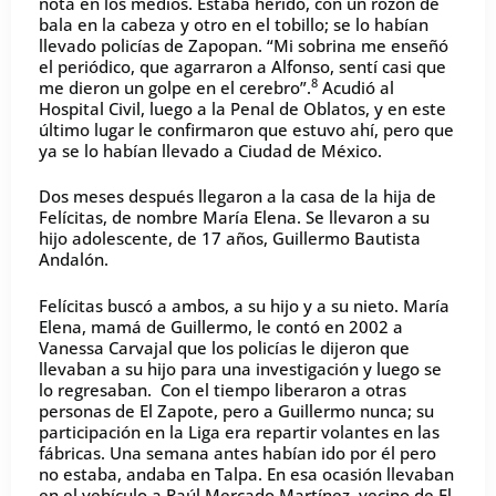
nota en los medios. Estaba herido, con un rozón de
bala en la cabeza y otro en el tobillo; se lo habían
llevado policías de Zapopan. “Mi sobrina me enseñó
el periódico, que agarraron a Alfonso, sentí casi que
8
me dieron un golpe en el cerebro”.
Acudió al
Hospital Civil, luego a la Penal de Oblatos, y en este
último lugar le confirmaron que estuvo ahí, pero que
ya se lo habían llevado a Ciudad de México.
Dos meses después llegaron a la casa de la hija de
Felícitas, de nombre María Elena. Se llevaron a su
hijo adolescente, de 17 años, Guillermo Bautista
Andalón.
Felícitas buscó a ambos, a su hijo y a su nieto. María
Elena, mamá de Guillermo, le contó en 2002 a
Vanessa Carvajal que los policías le dijeron que
llevaban a su hijo para una investigación y luego se
lo regresaban. Con el tiempo liberaron a otras
personas de El Zapote, pero a Guillermo nunca; su
participación en la Liga era repartir volantes en las
fábricas. Una semana antes habían ido por él pero
no estaba, andaba en Talpa. En esa ocasión llevaban
en el vehículo a Raúl Mercado Martínez, vecino de El