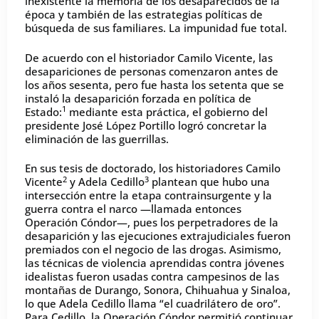
inexistente la memoria de los desaparecidos de la
época y también de las estrategias políticas de
búsqueda de sus familiares. La impunidad fue total.
De acuerdo con el historiador Camilo Vicente, las
desapariciones de personas comenzaron antes de
los años sesenta, pero fue hasta los setenta que se
instaló la desaparición forzada en política de
1
Estado:
mediante esta práctica, el gobierno del
presidente José López Portillo logró concretar la
eliminación de las guerrillas.
En sus tesis de doctorado, los historiadores Camilo
2
3
Vicente
y Adela Cedillo
plantean que hubo una
intersección entre la etapa contrainsurgente y la
guerra contra el narco —llamada entonces
Operación Cóndor—, pues los perpetradores de la
desaparición y las ejecuciones extrajudiciales fueron
premiados con el negocio de las drogas. Asimismo,
las técnicas de violencia aprendidas contra jóvenes
idealistas fueron usadas contra campesinos de las
montañas de Durango, Sonora, Chihuahua y Sinaloa,
lo que Adela Cedillo llama “el cuadrilátero de oro”.
Para Cedillo, la Operación Cóndor permitió continuar