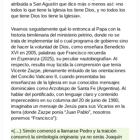
atribuida a San Agustín que dice más o menos así: «no
todos lo que tiene la Iglesia los tiene Dios, y no todos los
que tiene Dios los tiene la Iglesia».
Veamos seguidamente qué lo entronca al Papa con la
historia bimilenaria del ministerio petrino, donde no se
trata de implementar tal o cual programa de gobierno sino
de hacer la voluntad de Dios, como enseñara Benedicto
XVI en 2005, palabras que Francisco recuerda
en
Esperanza
(2025), su peculiar «autobiografía». Al
respecto, resulta muy lúcida la comprensión que tenía
Vicente Zazpe, plenamente imbuido de las orientaciones
del Concilio Vaticano II, cuando presentaba las
enseñanzas de la Iglesia en sus conocidos mensajes
dominicales como Arzobispo de Santa Fe (Argentina). Al
hablar del pontificado, con lenguaje claro y contenido
imperecedero en su columna del 20 de junio de 1980,
imaginaba un mensaje de Jesús para sus Vicarios en la
tierra (donde Zazpe ponía “Juan Pablo”, nosotros
ponemos “Francisco”):
«(…) Simón comenzó a llamarse Pedro y la traición
conservó la simbología originaria: ya no serás Joaquín