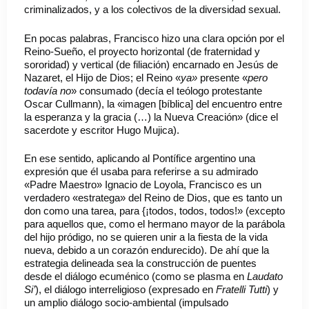
criminalizados, y a los colectivos de la diversidad sexual.
En pocas palabras, Francisco hizo una clara opción por el
Reino-Sueño, el proyecto horizontal (de fraternidad y
sororidad) y vertical (de filiación) encarnado en Jesús de
Nazaret, el Hijo de Dios; el Reino «
ya»
presente «
pero
todavía no
» consumado (decía el teólogo protestante
Oscar Cullmann), la «imagen [bíblica] del encuentro entre
la esperanza y la gracia (…) la Nueva Creación» (dice el
sacerdote y escritor Hugo Mujica).
En ese sentido, aplicando al Pontífice argentino una
expresión que él usaba para referirse a su admirado
«Padre Maestro» Ignacio de Loyola, Francisco es un
verdadero «estratega» del Reino de Dios, que es tanto un
don como una tarea, para {¡todos, todos, todos!» (excepto
para aquellos que, como el hermano mayor de la parábola
del hijo pródigo, no se quieren unir a la fiesta de la vida
nueva, debido a un corazón endurecido). De ahí que la
estrategia delineada sea la construcción de puentes
desde el diálogo ecuménico (como se plasma en
Laudato
Si’
), el diálogo interreligioso (expresado en
Fratelli Tutti
) y
un amplio diálogo socio-ambiental (impulsado