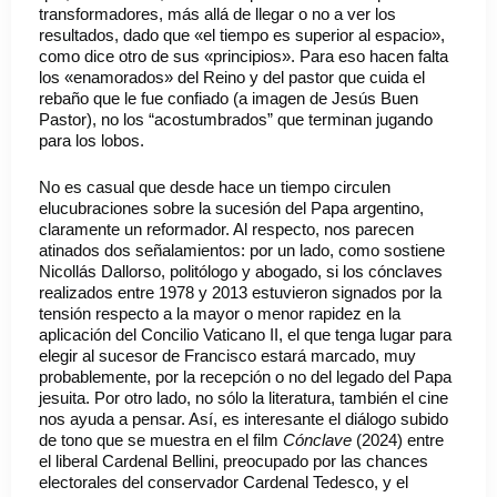
transformadores, más allá de llegar o no a ver los
resultados, dado que «el tiempo es superior al espacio»,
como dice otro de sus «principios». Para eso hacen falta
los «enamorados» del Reino y del pastor que cuida el
rebaño que le fue confiado (a imagen de Jesús Buen
Pastor), no los “acostumbrados” que terminan jugando
para los lobos.
No es casual que desde hace un tiempo circulen
elucubraciones sobre la sucesión del Papa argentino,
claramente un reformador. Al respecto, nos parecen
atinados dos señalamientos: por un lado, como sostiene
Nicollás Dallorso, politólogo y abogado, si los cónclaves
realizados entre 1978 y 2013 estuvieron signados por la
tensión respecto a la mayor o menor rapidez en la
aplicación del Concilio Vaticano II, el que tenga lugar para
elegir al sucesor de Francisco estará marcado, muy
probablemente, por la recepción o no del legado del Papa
jesuita. Por otro lado, no sólo la literatura, también el cine
nos ayuda a pensar. Así, es interesante el diálogo subido
de tono que se muestra en el film
Cónclave
(2024) entre
el liberal Cardenal Bellini, preocupado por las chances
electorales del conservador Cardenal Tedesco, y el