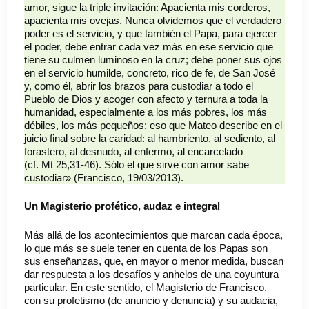
amor, sigue la triple invitación: Apacienta mis corderos,
apacienta mis ovejas. Nunca olvidemos que el verdadero
poder es el servicio, y que también el Papa, para ejercer
el poder, debe entrar cada vez más en ese servicio que
tiene su culmen luminoso en la cruz; debe poner sus ojos
en el servicio humilde, concreto, rico de fe, de San José
y, como él, abrir los brazos para custodiar a todo el
Pueblo de Dios y acoger con afecto y ternura a toda la
humanidad, especialmente a los más pobres, los más
débiles, los más pequeños; eso que Mateo describe en el
juicio final sobre la caridad: al hambriento, al sediento, al
forastero, al desnudo, al enfermo, al encarcelado
(cf. Mt 25,31-46). Sólo el que sirve con amor sabe
custodiar» (Francisco, 19/03/2013).
Un Magisterio profético, audaz e integral
Más allá de los acontecimientos que marcan cada época,
lo que más se suele tener en cuenta de los Papas son
sus enseñanzas, que, en mayor o menor medida, buscan
dar respuesta a los desafíos y anhelos de una coyuntura
particular. En este sentido, el Magisterio de Francisco,
con su profetismo (de anuncio y denuncia) y su audacia,