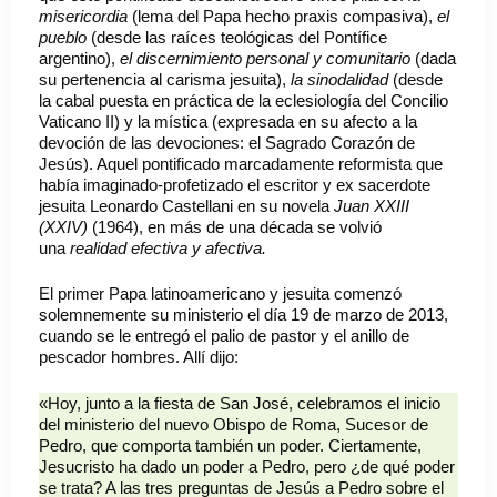
misericordia
(lema del Papa hecho praxis compasiva),
el
pueblo
(desde las raíces teológicas del Pontífice
argentino),
el discernimiento personal y comunitario
(dada
su pertenencia al carisma jesuita),
la sinodalidad
(desde
la cabal puesta en práctica de la eclesiología del Concilio
Vaticano II) y la mística (expresada en su afecto a la
devoción de las devociones: el Sagrado Corazón de
Jesús). Aquel pontificado marcadamente reformista que
había imaginado-profetizado el escritor y ex sacerdote
jesuita Leonardo Castellani en su novela
Juan XXIII
(XXIV)
(1964), en más de una década se volvió
una
realidad efectiva
y afectiva.
El primer Papa latinoamericano y jesuita comenzó
solemnemente su ministerio el día 19 de marzo de 2013,
cuando se le entregó el palio de pastor y el anillo de
pescador hombres. Allí dijo:
«Hoy, junto a la fiesta de San José, celebramos el inicio
del ministerio del nuevo Obispo de Roma, Sucesor de
Pedro, que comporta también un poder. Ciertamente,
Jesucristo ha dado un poder a Pedro, pero ¿de qué poder
se trata? A las tres preguntas de Jesús a Pedro sobre el