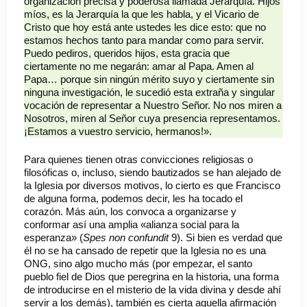
organización precisa y poderosa llamada Jerarquía. Hijos
míos, es la Jerarquía la que les habla, y el Vicario de
Cristo que hoy está ante ustedes les dice esto: que no
estamos hechos tanto para mandar como para servir.
Puedo pediros, queridos hijos, esta gracia que
ciertamente no me negarán: amar al Papa. Amen al
Papa… porque sin ningún mérito suyo y ciertamente sin
ninguna investigación, le sucedió esta extraña y singular
vocación de representar a Nuestro Señor. No nos miren a
Nosotros, miren al Señor cuya presencia representamos.
¡Estamos a vuestro servicio, hermanos!».
Para quienes tienen otras convicciones religiosas o
filosóficas o, incluso, siendo bautizados se han alejado de
la Iglesia por diversos motivos, lo cierto es que Francisco
de alguna forma, podemos decir, les ha tocado el
corazón. Más aún, los convoca a organizarse y
conformar así una amplia «alianza social para la
esperanza» (
Spes non confundit
9). Si bien es verdad que
él no se ha cansado de repetir que la Iglesia no es una
ONG, sino algo mucho más (por empezar, el santo
pueblo fiel de Dios que peregrina en la historia, una forma
de introducirse en el misterio de la vida divina y desde ahí
servir a los demás), también es cierta aquella afirmación