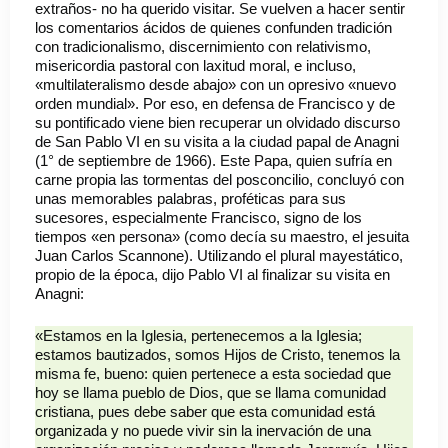
extraños- no ha querido visitar. Se vuelven a hacer sentir
los comentarios ácidos de quienes confunden tradición
con tradicionalismo, discernimiento con relativismo,
misericordia pastoral con laxitud moral, e incluso,
«multilateralismo desde abajo» con un opresivo «nuevo
orden mundial». Por eso, en defensa de Francisco y de
su pontificado viene bien recuperar un olvidado discurso
de San Pablo VI en su visita a la ciudad papal de Anagni
(1° de septiembre de 1966). Este Papa, quien sufría en
carne propia las tormentas del posconcilio, concluyó con
unas memorables palabras, proféticas para sus
sucesores, especialmente Francisco, signo de los
tiempos «en persona» (como decía su maestro, el jesuita
Juan Carlos Scannone). Utilizando el plural mayestático,
propio de la época, dijo Pablo VI al finalizar su visita en
Anagni:
«Estamos en la Iglesia, pertenecemos a la Iglesia;
estamos bautizados, somos Hijos de Cristo, tenemos la
misma fe, bueno: quien pertenece a esta sociedad que
hoy se llama pueblo de Dios, que se llama comunidad
cristiana, pues debe saber que esta comunidad está
organizada y no puede vivir sin la inervación de una