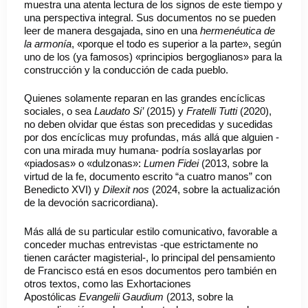
muestra una atenta lectura de los signos de este tiempo y
una perspectiva integral. Sus documentos no se pueden
leer de manera desgajada, sino en una
hermenéutica de
la armonía
, «porque el todo es superior a la parte», según
uno de los (ya famosos) «principios bergoglianos» para la
construcción y la conducción de cada pueblo.
Quienes solamente reparan en las grandes encíclicas
sociales, o sea
Laudato Si’
(2015) y
Fratelli Tutti
(2020),
no deben olvidar que éstas son precedidas y sucedidas
por dos encíclicas muy profundas, más allá que alguien -
con una mirada muy humana- podría soslayarlas por
«piadosas» o «dulzonas»:
Lumen Fidei
(2013, sobre la
virtud de la fe, documento escrito “a cuatro manos” con
Benedicto XVI) y
Dilexit nos
(2024, sobre la actualización
de la devoción sacricordiana).
Más allá de su particular estilo comunicativo, favorable a
conceder muchas entrevistas -que estrictamente no
tienen carácter magisterial-, lo principal del pensamiento
de Francisco está en esos documentos pero también en
otros textos, como las Exhortaciones
Apostólicas
Evangelii Gaudium
(2013, sobre la