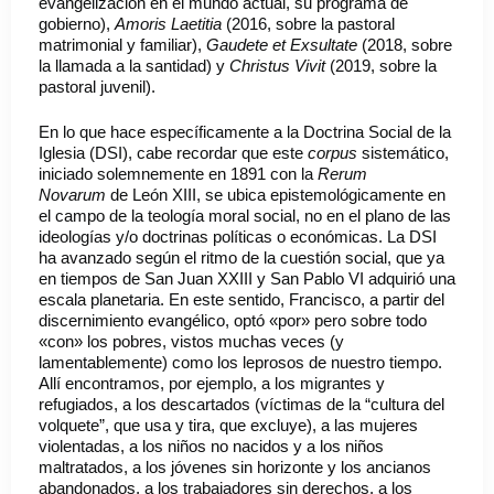
evangelización en el mundo actual, su programa de
gobierno),
Amoris Laetitia
(2016, sobre la pastoral
matrimonial y familiar),
Gaudete et Exsultate
(2018, sobre
la llamada a la santidad) y
Christus Vivit
(2019, sobre la
pastoral juvenil).
En lo que hace específicamente a la Doctrina Social de la
Iglesia (DSI), cabe recordar que este
corpus
sistemático,
iniciado solemnemente en 1891 con la
Rerum
Novarum
de León XIII, se ubica epistemológicamente en
el campo de la teología moral social, no en el plano de las
ideologías y/o doctrinas políticas o económicas. La DSI
ha avanzado según el ritmo de la cuestión social, que ya
en tiempos de San Juan XXIII y San Pablo VI adquirió una
escala planetaria. En este sentido, Francisco, a partir del
discernimiento evangélico, optó «por» pero sobre todo
«con» los pobres, vistos muchas veces (y
lamentablemente) como los leprosos de nuestro tiempo.
Allí encontramos, por ejemplo, a los migrantes y
refugiados, a los descartados (víctimas de la “cultura del
volquete”, que usa y tira, que excluye), a las mujeres
violentadas, a los niños no nacidos y a los niños
maltratados, a los jóvenes sin horizonte y los ancianos
abandonados, a los trabajadores sin derechos, a los