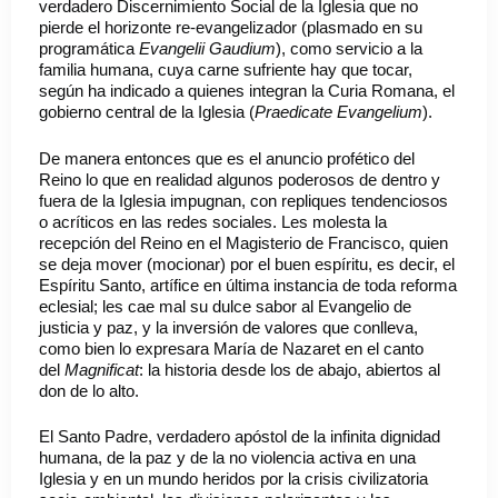
verdadero Discernimiento Social de la Iglesia que no
pierde el horizonte re-evangelizador (plasmado en su
programática
Evangelii Gaudium
), como servicio a la
familia humana, cuya carne sufriente hay que tocar,
según ha indicado a quienes integran la Curia Romana, el
gobierno central de la Iglesia (
Praedicate Evangelium
).
De manera entonces que es el anuncio profético del
Reino lo que en realidad algunos poderosos de dentro y
fuera de la Iglesia impugnan, con repliques tendenciosos
o acríticos en las redes sociales. Les molesta la
recepción del Reino en el Magisterio de Francisco, quien
se deja mover (mocionar) por el buen espíritu, es decir, el
Espíritu Santo, artífice en última instancia de toda reforma
eclesial; les cae mal su dulce sabor al Evangelio de
justicia y paz, y la inversión de valores que conlleva,
como bien lo expresara María de Nazaret en el canto
del
Magnificat
: la historia desde los de abajo, abiertos al
don de lo alto.
El Santo Padre, verdadero apóstol de la infinita dignidad
humana, de la paz y de la no violencia activa en una
Iglesia y en un mundo heridos por la crisis civilizatoria