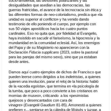
socio-ambiental, las divisiones polarizantes y las
desigualdades que asedian a las democracias, las
guerras fratricidas, el avance de la tecnocracia sin ética y
las diferentes formas de neo-colonialismo, predica que «la
unidad es superior al conflicto» y ha venido dando
testimonio de ello poniendo el cuerpo, por ejemplo con
sus 50 viajes apostólicos hacia los cuatro puntos
cardinales. Eso no quita que, por fidelidad al Evangelio,
haya insistido en sacudir el fariseísmo, la hipocresía y la
mundanidad en la comunidad eclesial. Así, los enemigos
del Papa y de su Magisterio no aparecieron con la
Declaración
Fiducia supplicans
(2023, sobre la pastoral
para las parejas del mismo sexo), sino que ya estaban
desde antes.
Damos aquí cuatro ejemplos de dichos de Francisco que
pueden leerse como dirigidos a los
indietristas
, a quienes
quieren una involución, parar el reloj de la historia: habló
de la «acedia egoísta», que termina en «la psicología de
la tumba, que poco a poco convierte a los cristianos en
momias de museo», criticando a los «pesimistas
quejosos y desencantados con cara de
vinagre» (
Evangelii Gaudium
81-85). Amonestó a quienes
prefieren «…sentarse en la cátedra de Moisés y juzgar, a