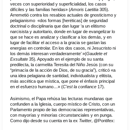
veces con superioridad y superficialidad, los casos
difíciles y las familias heridas» (
Amoris Laetitia
305).
Arremetió contra los resabios actuales de gnosticismo y
pelagianismo «dos formas [heréticas] de seguridad
doctrinal o disciplinaria que dan lugar ‘a un elitismo
narcisista y autoritario, donde en lugar de evangelizar lo
que se hace es analizar y clasificar a los demás, y en
lugar de facilitar el acceso a la gracia se gastan las
energías en controlar. En los dos casos, ni Jesucristo ni
los demás interesan verdaderamente’ »(
Gaudete et
Exsultate
35). Apoyado en el ejemplo de su santa
predilecta, la carmelita Teresita del Niño Jesús (con su
“primacía de la acción de Dios, de su gracia”), criticó «a
una idea pelagiana de santidad, individualista y elitista,
más ascética que mística, que pone el énfasis principal
en el esfuerzo humano…» (
C’est la confiance
17).
Asimismo, el Papa rehúsa las lecturas mundanas que
confunden a la Iglesia, cuerpo místico de Cristo, con un
Parlamento propio de las democracias representativas,
con mayorías y minorías circunstanciales y en punga.
Como dijo desde su cuenta en la ex
Twitter
, @Pontifex: