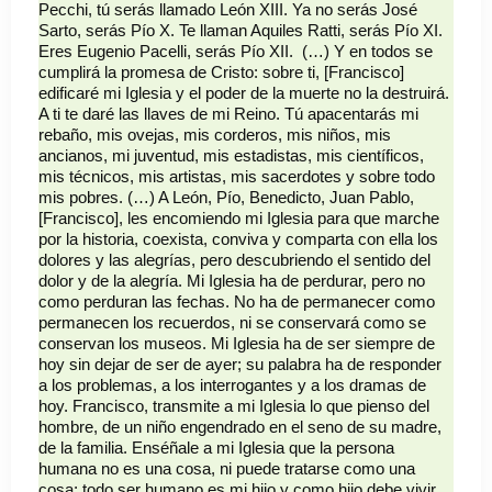
Pecchi, tú serás llamado León XIII. Ya no serás José
Sarto, serás Pío X. Te llaman Aquiles Ratti, serás Pío XI.
Eres Eugenio Pacelli, serás Pío XII. (…) Y en todos se
cumplirá la promesa de Cristo: sobre ti, [Francisco]
edificaré mi Iglesia y el poder de la muerte no la destruirá.
A ti te daré las llaves de mi Reino. Tú apacentarás mi
rebaño, mis ovejas, mis corderos, mis niños, mis
ancianos, mi juventud, mis estadistas, mis científicos,
mis técnicos, mis artistas, mis sacerdotes y sobre todo
mis pobres. (…) A León, Pío, Benedicto, Juan Pablo,
[Francisco], les encomiendo mi Iglesia para que marche
por la historia, coexista, conviva y comparta con ella los
dolores y las alegrías, pero descubriendo el sentido del
dolor y de la alegría. Mi Iglesia ha de perdurar, pero no
como perduran las fechas. No ha de permanecer como
permanecen los recuerdos, ni se conservará como se
conservan los museos. Mi Iglesia ha de ser siempre de
hoy sin dejar de ser de ayer; su palabra ha de responder
a los problemas, a los interrogantes y a los dramas de
hoy. Francisco, transmite a mi Iglesia lo que pienso del
hombre, de un niño engendrado en el seno de su madre,
de la familia. Enséñale a mi Iglesia que la persona
humana no es una cosa, ni puede tratarse como una
cosa; todo ser humano es mi hijo y como hijo debe vivir.