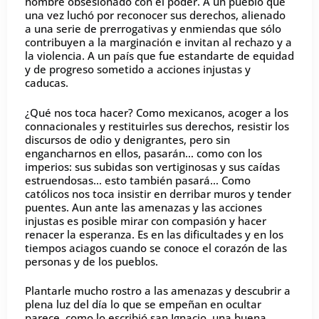
hombre obsesionado con el poder. A un pueblo que
una vez luchó por reconocer sus derechos, alienado
a una serie de prerrogativas y enmiendas que sólo
contribuyen a la marginación e invitan al rechazo y a
la violencia. A un país que fue estandarte de equidad
y de progreso sometido a acciones injustas y
caducas.
¿Qué nos toca hacer? Como mexicanos, acoger a los
connacionales y restituirles sus derechos, resistir los
discursos de odio y denigrantes, pero sin
engancharnos en ellos, pasarán… como con los
imperios: sus subidas son vertiginosas y sus caídas
estruendosas… esto también pasará… Como
católicos nos toca insistir en derribar muros y tender
puentes. Aun ante las amenazas y las acciones
injustas es posible mirar con compasión y hacer
renacer la esperanza. Es en las dificultades y en los
tiempos aciagos cuando se conoce el corazón de las
personas y de los pueblos.
Plantarle mucho rostro a las amenazas y descubrir a
plena luz del día lo que se empeñan en ocultar
parece, como lo escribió san Ignacio, una buena