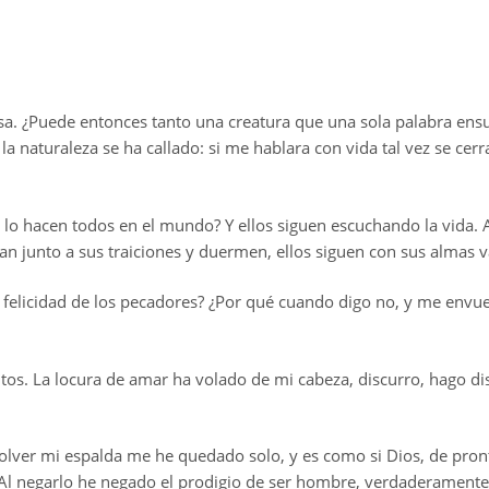
casa. ¿Puede entonces tanto una creatura que una sola palabra en
a naturaleza se ha callado: si me hablara con vida tal vez se cer
no lo hacen todos en el mundo? Y ellos siguen escuchando la vida. 
tan junto a sus traiciones y duermen, ellos siguen con sus almas v
la felicidad de los pecadores? ¿Por qué cuando digo no, y me envu
tos. La locura de amar ha volado de mi cabeza, discurro, hago di
volver mi espalda me he quedado solo, y es como si Dios, de pron
. Al negarlo he negado el prodigio de ser hombre, verdaderamen