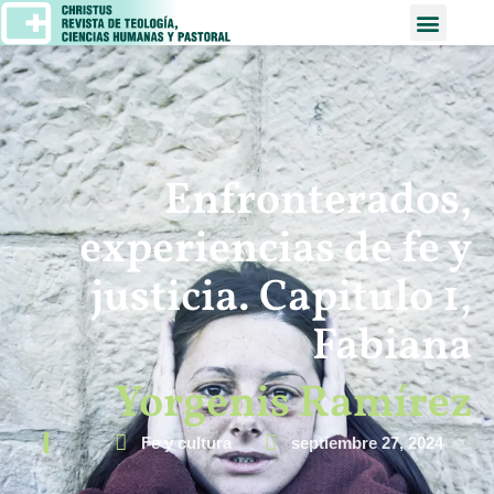
Enfronterados,
experiencias de fe y
justicia. Capitulo 1,
Fabiana
Yorgenis Ramírez
Fe y cultura
septiembre 27, 2024