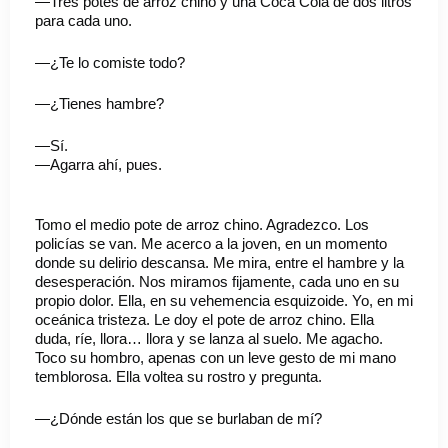
—Tres potes de arroz chino y una Coca Cola de dos litros
para cada uno.
—¿Te lo comiste todo?
—¿Tienes hambre?
—Sí.
—Agarra ahí, pues.
Tomo el medio pote de arroz chino. Agradezco. Los
policías se van. Me acerco a la joven, en un momento
donde su delirio descansa. Me mira, entre el hambre y la
desesperación. Nos miramos fijamente, cada uno en su
propio dolor. Ella, en su vehemencia esquizoide. Yo, en mi
oceánica tristeza. Le doy el pote de arroz chino. Ella
duda, ríe, llora… llora y se lanza al suelo. Me agacho.
Toco su hombro, apenas con un leve gesto de mi mano
temblorosa. Ella voltea su rostro y pregunta.
—¿Dónde están los que se burlaban de mí?