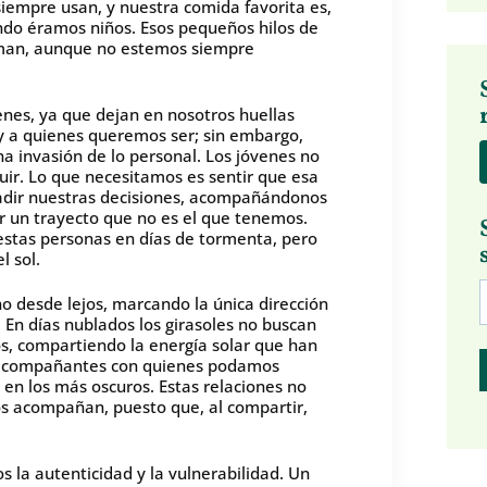
iempre usan, y nuestra comida favorita es,
do éramos niños. Esos pequeños hilos de
orman, aunque no estemos siempre
nes, ya que dejan en nosotros huellas
y a quienes queremos ser; sin embargo,
a invasión de lo personal. Los jóvenes no
ir. Lo que necesitamos es sentir que esa
vadir nuestras decisiones, acompañándonos
er un trayecto que no es el que tenemos.
estas personas en días de tormenta, pero
l sol.
no desde lejos, marcando la única dirección
. En días nublados los girasoles no buscan
ros, compartiendo la energía solar que han
 acompañantes con quienes podamos
 en los más oscuros. Estas relaciones no
los acompañan, puesto que, al compartir,
 la autenticidad y la vulnerabilidad. Un