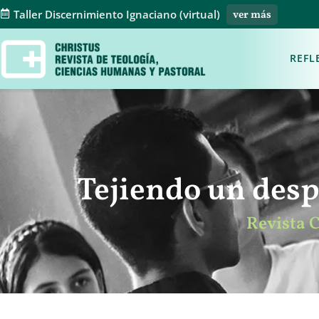
Taller Discernimiento Ignaciano (virtual)
ver más
REFL
Tejiendo un desp
Revista 