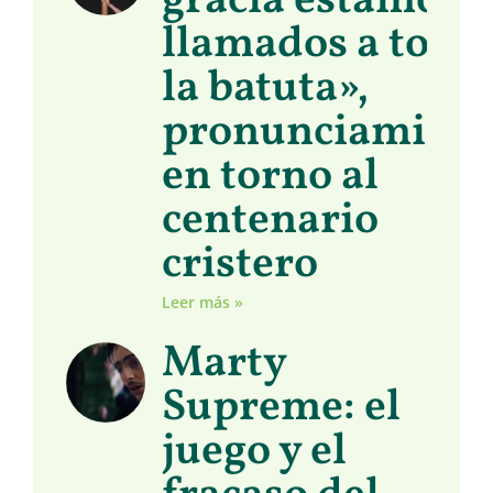
gracia estamos
llamados a toma
la batuta»,
pronunciamient
en torno al
centenario
cristero
Leer más »
Marty
Supreme: el
juego y el