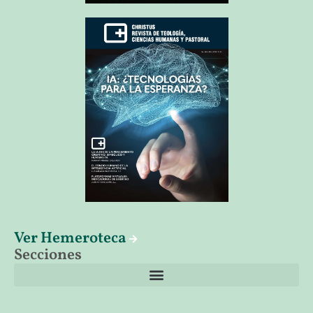
Ver Hemeroteca
Secciones
El librero de Christus
Las palabras del papa