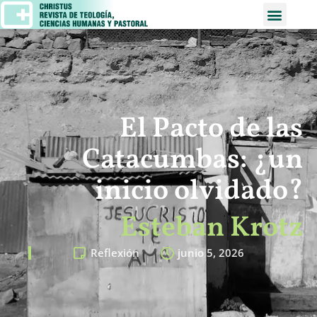
El Pacto de las
Catacumbas: ¿un
inicio olvidado?
Esteban Krotz
Reflexión
junio 5, 2026