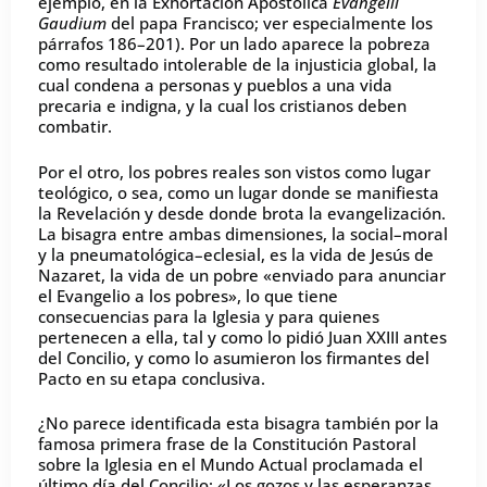
ejemplo, en la Exhortación Apostólica
Evangelii
Gaudium
del papa Francisco; ver especialmente los
párrafos 186–201). Por un lado aparece la pobreza
como resultado intolerable de la injusticia global, la
cual condena a personas y pueblos a una vida
precaria e indigna, y la cual los cristianos deben
combatir.
Por el otro, los pobres reales son vistos como lugar
teológico, o sea, como un lugar donde se manifiesta
la Revelación y desde donde brota la evangelización.
La bisagra entre ambas dimensiones, la social–moral
y la pneumatológica–eclesial, es la vida de Jesús de
Nazaret, la vida de un pobre «enviado para anunciar
el Evangelio a los pobres», lo que tiene
consecuencias para la Iglesia y para quienes
pertenecen a ella, tal y como lo pidió Juan XXIII antes
del Concilio, y como lo asumieron los firmantes del
Pacto en su etapa conclusiva.
¿No parece identificada esta bisagra también por la
famosa primera frase de la Constitución Pastoral
sobre la Iglesia en el Mundo Actual proclamada el
último día del Concilio: «Los gozos y las esperanzas,