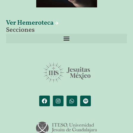
Ver Hemeroteca
Secciones
El librero de Christus
Las palabras del papa