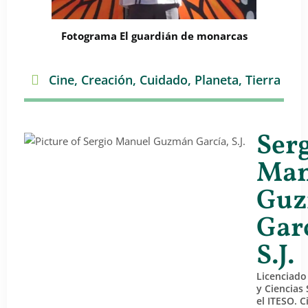
Fotograma El guardián de monarcas
Cine
,
Creación
,
Cuidado
,
Planeta
,
Tierra
Ser
Man
Gu
Garc
S.J.
Licenciado 
y Ciencias 
el ITESO. C