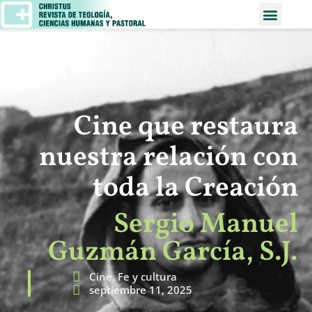
Cine que restaura
nuestra relación con
toda la Creación
Sergio Manuel
Guzmán García, S.J.
Cine
,
Fe y cultura
septiembre 11, 2025