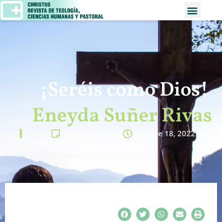
¡Seréis como Dios!
Eneyda Suñer Rivas
Vida Interior
octubre 18, 2022