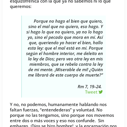
esquizofrénica con la que ya no sabemos ni lo que
queremos:
Porque no hago el bien que quiero,
sino el mal que no quiero, eso hago. Y
si hago lo que no quiero, ya no lo hago
yo, sino el pecado que mora en mí. Así
que, queriendo yo hacer el bien, hallo
esta ley: que el mal está en mí. Porque
según el hombre interior, me deleito en
la ley de Dios; pero veo otra ley en mis
miembros, que se rebela contra la ley
de mi mente. ¡Miserable de mí! ¿Quién
me librará de este cuerpo de muerte?”
Rm 7, 19–24.
Tweet
Y no, no podemos, humanamente hablando nos
faltan fuerzas, “entendederas” y voluntad. No
porque no las tengamos, sino porque nos movemos
entre dos o más voces y eso nos confunde. Sin
embargo, ¡Dios se hizo hombre!, y la encarnación nos