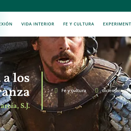
EXIÓN
VIDA INTERIOR
FE Y CULTURA
EXPERIMEN
a los
ranza
Fe y cultura
diciembre 26,
cía, S.J.