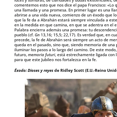
comentemos esto que nos dice el papa Francisco: «Lo 
una llamada y una promesa. En primer lugar es una llama
abrirse a una vida nueva, comienzo de un éxodo que lo 
que la fe da a Abrahán estará siempre vinculada a este 
en la medida en que camina, en que se adentra en el es
Palabra encierra además una promesa: tu descendenci
pueblo (cf.
Gn
13,16; 15,5; 22,17). Es verdad que, en c
precede, la fe de Abrahán será siempre un acto de me
queda en el pasado, sino que, siendo memoria de una p
iluminar los pasos a lo largo del camino. De este modo
futuro,
memoria futuri
, está estrechamente ligada con 
para que este Jubileo nos fortalezca en la fe.
Éxodo: Dioses y reyes
de Ridley Scott (E.U.-Reino Unid