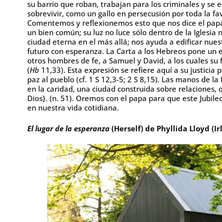
su barrio que roban, trabajan para los criminales y se 
sobrevivir, como un gallo en persecusión por toda la fav
Comentemos y reflexionemos esto que nos dice el papa F
un bien común; su luz no luce sólo dentro de la Iglesia
ciudad eterna en el más allá; nos ayuda a edificar nue
futuro con esperanza. La Carta a los Hebreos pone un
otros hombres de fe, a Samuel y David, a los cuales su fe
(
Hb
11,33). Esta expresión se refiere aquí a su justicia 
paz al pueblo (cf. 1 S 12,3-5; 2 S 8,15). Las manos de la f
en la caridad, una ciudad construida sobre relaciones
Dios}. (n. 51). Oremos con el papa para que este Jubile
en nuestra vida cotidiana.
El lugar de la esperanza
(Herself) de Phyllida Lloyd (I