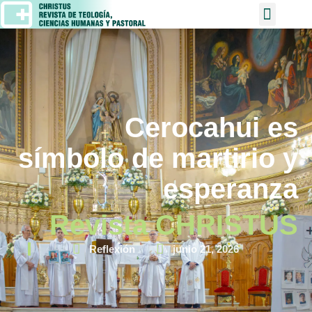
Cerocahui es
símbolo de martirio y
esperanza
Revista CHRISTUS
Reflexión
junio 21, 2026