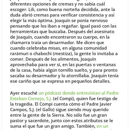
diferentes opciones de cremas y no sabía cuál
escoger. Lili, como buena norteña decidida, ante la
duda abrió cremas para verificar consistencia y así
elegir la más óptima. Joaquín se ponía nervioso
pensando que los iban a regañar. Igual pasó con las
herramientas que buscaba. Después del asesinato
de Joaquín, cuando encontraron su cuerpo, en la
chamarra traía un desarmador. Me dicen que
cuando celebraba misas, en alguna comunidad
rarámuri o chabochi (mestiza), la gente lo invitaba a
comer. Después de los alimentos, Joaquín
aprovechaba para ver si, en las puertas o ventanas
de la casa, había algún tornillo suelto, y para pronto
sacaba su desarmador y lo atornillaba. Joaquín tenía
ese cariño que se expresa en pequeños detalles.
Ayer escuché
un pódcast donde entrevistan al Padre
Esteban Cornejo, S.J.
(el Compi), quien fue testigo de
la tragedia. El Compi cuenta cómo el Padre Javier
Campos, S.J. (el Gallo) sigue siendo muy querido
entre la gente de la Sierra. No sólo fue un gran
pastor y sacerdote, junto con estos atributos se le
suma el que fue un gran amigo. También,
en un