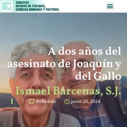
A dos años del
asesinato de Joaquín y
del Gallo
Ismael Bárcenas, S.J.
Reflexión
junio 20, 2024