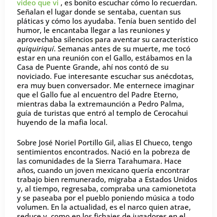
video que vi
, es bonito escuchar cómo lo recuerdan.
Señalan el lugar donde se sentaba, cuentan sus
pláticas y cómo los ayudaba. Tenía buen sentido del
humor, le encantaba llegar a las reuniones y
aprovechaba silencios para aventar su característico
quiquiriquí
. Semanas antes de su muerte, me tocó
estar en una reunión con el Gallo, estábamos en la
Casa de Puente Grande, ahí nos contó de su
noviciado. Fue interesante escuchar sus anécdotas,
era muy buen conversador. Me enternece imaginar
que el Gallo fue al encuentro del Padre Eterno,
mientras daba la extremaunción a Pedro Palma,
guía de turistas que entró al templo de Cerocahui
huyendo de la mafia local.
Sobre José Noriel Portillo Gil, alias El Chueco, tengo
sentimientos encontrados. Nació en la pobreza de
las comunidades de la Sierra Tarahumara. Hace
años, cuando un joven mexicano quería encontrar
trabajo bien remunerado, migraba a Estados Unidos
y, al tiempo, regresaba, compraba una camionetota
y se paseaba por el pueblo poniendo música a todo
volumen. En la actualidad, es el narco quien atrae,
seduce y, como en los fichajes de jugadores en el