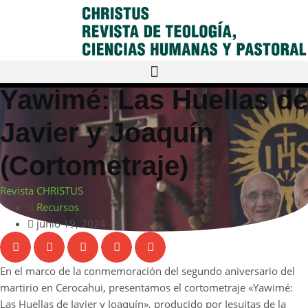
Yawimé: Las Huellas de
Javier y Joaquín
(Cortometraje)
Revista CHRISTUS
Recursos
junio 19, 2024
En el marco de la conmemoración del segundo aniversario del
martirio en Cerocahui, presentamos el cortometraje «Yawimé:
Las Huellas de Javier y Joaquín», producido por Jesuitas de la