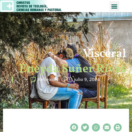
Visceral
Eneyda Suñer Rivas
Reflexión
julio 9, 2024