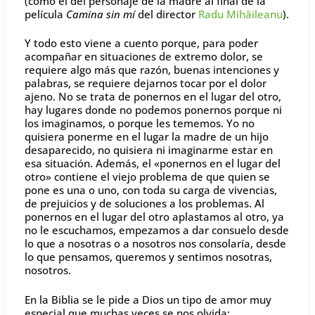
(como el del personaje de la madre al final de la
película
Camina sin mí
del director
Radu Mihăileanu
).
Y todo esto viene a cuento porque, para poder
acompañar en situaciones de extremo dolor, se
requiere algo más que razón, buenas intenciones y
palabras, se requiere dejarnos tocar por el dolor
ajeno. No se trata de ponernos en el lugar del otro,
hay lugares donde no podemos ponernos porque ni
los imaginamos, o porque les tememos. Yo no
quisiera ponerme en el lugar la madre de un hijo
desaparecido, no quisiera ni imaginarme estar en
esa situación. Además, el «ponernos en el lugar del
otro» contiene el viejo problema de que quien se
pone es una o uno, con toda su carga de vivencias,
de prejuicios y de soluciones a los problemas. Al
ponernos en el lugar del otro aplastamos al otro, ya
no le escuchamos, empezamos a dar consuelo desde
lo que a nosotras o a nosotros nos consolaría, desde
lo que pensamos, queremos y sentimos nosotras,
nosotros.
En la Biblia se le pide a Dios un tipo de amor muy
especial que muchas veces se nos olvida: