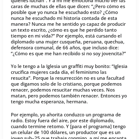
quienes luchan”. Y a mí me emociona mucho ver las
caras de muchas de ellas que dicen: “¿Pero cómo es
posible que yo nunca he escuchado esto? ¿Cómo
nunca he escuchado mi historia contada de esta
manera? Nunca me he sentido yo capaz de producir
un texto escrito, ¿cómo es que he perdido tanto
tiempo en mi vida?” Por ejemplo, está cursando el
diplomado una mujer cusqueña, peruana, quechua,
defensora comunal, de 66 años, que incluso dice:
“¿Cómo es que me han recibido si no soy jovencita?”
Yo le tengo a la Iglesia un graffiti muy bonito: “Iglesia
crucifica mujeres cada día, el feminismo las
resucita”. Porque la resurrección no es una facultad
que digamos solo de lo cristiano, porque podemos
renacer, podemos resucitar muchas veces. Nos
matan, pero podemos también renacer. Entonces yo
tengo mucha esperanza, hermana.
Por ejemplo, yo ahorita conduzco un programa de
radio. Estoy fuera del aire, por este diplomado,
cuando termine retomo. Y [para el programa] tengo
un celular de 100 dólares, un productor que es un
joven sub–25 que trabaja conmigo, a mí me encanta