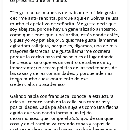
se presenta ante el mundo.
“Tengo muchas maneras de hablar de mí. Me gusta
decirme anti–señorita, porque aquí en Bolivia se usa
mucho el apelativo de señorita. Me gusta decir que
soy abajista, porque hay un generalizado arribismo,
como que tienes que ir pa’ arriba, estés donde estés,
y pues yo voy pa’ abajo”. Sigue: “Me gusta llamarme
agitadora callejera, porque es, digamos, una de mis
mayores destrezas. Me gusta llamarme cocinera,
porque la cocina para mí no solo es el lugar donde
he crecido, sino que es un centro de saberes muy
importante; un centro político de las sociedades, de
las casas y de las comunidades, y porque además
tengo mucho cuestionamiento de ese
credencialismo académico”.
Galindo habla con franqueza, conoce la estructura
eclesial, conoce también la calle, sus carencias y
posibilidades. Cada palabra suya es como una flecha
aguda que van dando forma a un tejido
desarmonioso que rompe el
statu quo
de cualquier
cosa y en el camino va creando capas y capas de
matices e ideas que no buscan producir hegemonía