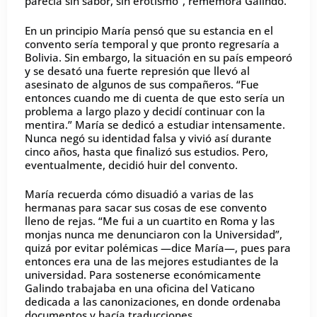
parecía sin sabor, sin erotismo”, rememora Galindo.
En un principio María pensó que su estancia en el
convento sería temporal y que pronto regresaría a
Bolivia. Sin embargo, la situación en su país empeoró
y se desató una fuerte represión que llevó al
asesinato de algunos de sus compañeros. “Fue
entonces cuando me di cuenta de que esto sería un
problema a largo plazo y decidí continuar con la
mentira.” María se dedicó a estudiar intensamente.
Nunca negó su identidad falsa y vivió así durante
cinco años, hasta que finalizó sus estudios. Pero,
eventualmente, decidió huir del convento.
María recuerda cómo disuadió a varias de las
hermanas para sacar sus cosas de ese convento
lleno de rejas. “Me fui a un cuartito en Roma y las
monjas nunca me denunciaron con la Universidad”,
quizá por evitar polémicas —dice María—, pues para
entonces era una de las mejores estudiantes de la
universidad. Para sostenerse económicamente
Galindo trabajaba en una oficina del Vaticano
dedicada a las canonizaciones, en donde ordenaba
documentos y hacía traducciones.