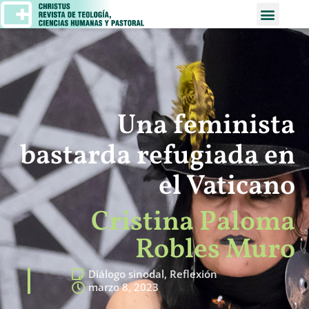
Una feminista
bastarda refugiada en
el Vaticano
Cristina Paloma
Robles Muro
Diálogo sinodal
,
Reflexión
marzo 8, 2023