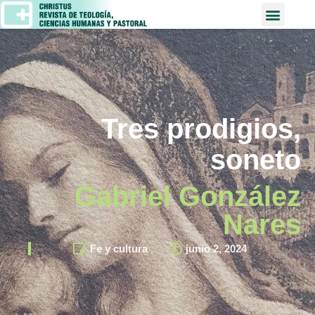
Tres prodigios,
soneto
Gabriel González
Nares
Fe y cultura
junio 2, 2024