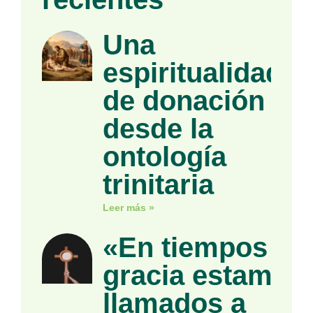
Una
espiritualidad
de donación
desde la
ontología
trinitaria
Leer más »
«En tiempos de
gracia estamos
llamados a