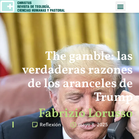
The gamble: las
verdaderas razones
de los aranceles de
Trump
Fabrizio Lorusso
Reflexión
mayo 8, 2025