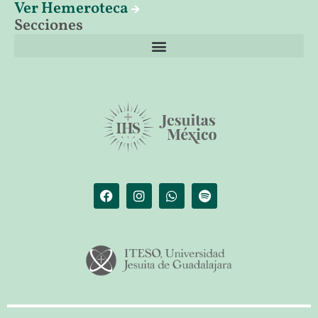
Ver Hemeroteca
Secciones
El librero de Christus
Las palabras del papa