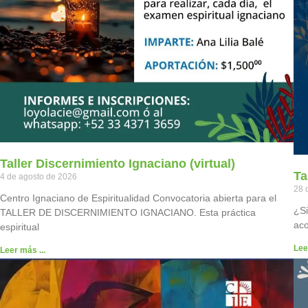
Taller Discernimiento Ignaciano (virtual)
Ta
4 de agosto de 2026
28 
Centro Ignaciano de Espiritualidad Convocatoria abierta para el
¿Si
TALLER DE DISCERNIMIENTO IGNACIANO. Esta práctica
aco
espiritual
Lee
Leer más ...