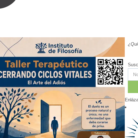
¿Qui
Susc
Enláza