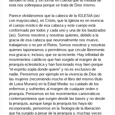
también lo sea, y sin tomar en cuenta que la medida de
esta nos sobrepasa porque se trata de Dios mismo.
Parece olvidársenos que la cabeza de la IGLESIA (así
con mayúsculas), es Cristo, que la Iglesia es en esencia
el cuerpo místico de esa cabeza y este cuerpo está
conformado por todos y cada uno y una de los bautizados
(as). Somos nosotros y nosotras quienes, debido a la
gracia de esa cabeza que neuronalmente nos mueve,
trabajamos o no por el Reino. Somos nosotros y nosotras
quienes taponeamos o permitimos que circule libremente
esa gracia e, incluso, que se acreciente. Hay infinidad de
movimientos católicos que han surgido al margen de la
jerarquía eclesiástica y han funcionado muy bien porque
“el espíritu sopla donde quiere” y no es exclusivo de
nadie. Pensemos por ejemplo en la vivencia de Dios de
las mujeres (recomiendo mucho el libro del mismo título
de Luisa Muraro) en la Edad Media: su cuidado de los
enfermos y sufrientes al margen de cualquier orden o
jerarquía. Pensemos en los movimientos carismáticos
contemporáneos que surgen desde las bases y no desde
la jerarquía, aunque luego la jerarquía los haya ido
incorporando, pensemos en la Teología de la liberación
que ha surgido a pesar de la jerarquía y, muchas veces