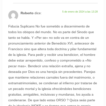
5 de enero de 2024 a las 13:28
Roberto
dice:
Fiducia Suplicans No fue sometido a discernimento de
todos los obispos del mundo. No es parte del Sinodo que
tanto se habla. Y «Per se» no solo va en contra de un
pronunciamiento anterior de Benedicto XVI, antecesor de
Francisco sino que altera toda doctrina y pilar fundamental
de la iglesia. Para pedir y recibir una bendicion, el hombre
debe estar arrepentido, confeso y comprometido a «No
pecar mas». Bendecir una relación extraña, ajena y no
deseada por Dios es una herejía sin precedentes. Parejas
que mantiene relaciones carnales fuera del matrimonio, o
extramatrimoniales, se condenan al infierno por tratarse de
un pecado mortal y la iglesia ofreciéndoles bendiciones
gratuitas, amigables, incluisvas y mundanas, los ayuda a
condenarse. De que lado estas ORSO ? Quiza seás parte
de la ideología WOKE y es tiempo que armes tu propia