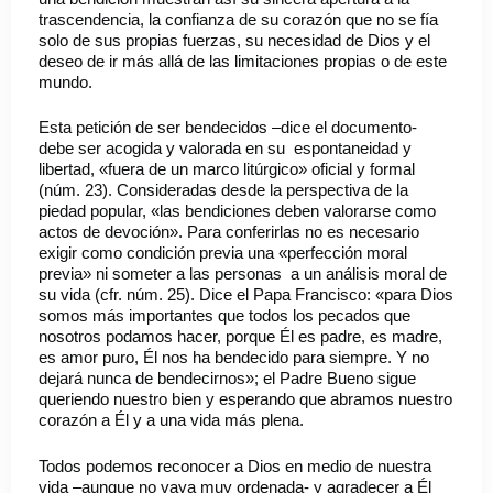
trascendencia, la confianza de su corazón que no se fía
solo de sus propias fuerzas, su necesidad de Dios y el
deseo de ir más allá de las limitaciones propias o de este
mundo.
Esta petición de ser bendecidos –dice el documento-
debe ser acogida y valorada en su espontaneidad y
libertad, «fuera de un marco litúrgico» oficial y formal
(núm. 23). Consideradas desde la perspectiva de la
piedad popular, «las bendiciones deben valorarse como
actos de devoción». Para conferirlas no es necesario
exigir como condición previa una «perfección moral
previa» ni someter a las personas a un análisis moral de
su vida (cfr. núm. 25). Dice el Papa Francisco: «para Dios
somos más importantes que todos los pecados que
nosotros podamos hacer, porque Él es padre, es madre,
es amor puro, Él nos ha bendecido para siempre. Y no
dejará nunca de bendecirnos»; el Padre Bueno sigue
queriendo nuestro bien y esperando que abramos nuestro
corazón a Él y a una vida más plena.
Todos podemos reconocer a Dios en medio de nuestra
vida –aunque no vaya muy ordenada- y agradecer a Él