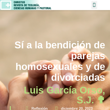
Sí a la bendición de
parejas
homosexuales y de
divorciadas
Luis García Orso,
S.J. ✟
Reflexión
diciembre 20, 2023