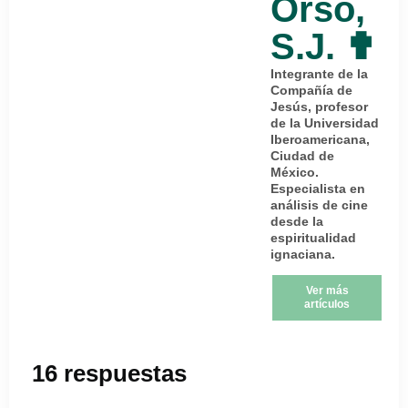
Orso,
S.J. ✟
Integrante de la
Compañía de
Jesús, profesor
de la Universidad
Iberoamericana,
Ciudad de
México.
Especialista en
análisis de cine
desde la
espiritualidad
ignaciana.
Ver más
artículos
16 respuestas