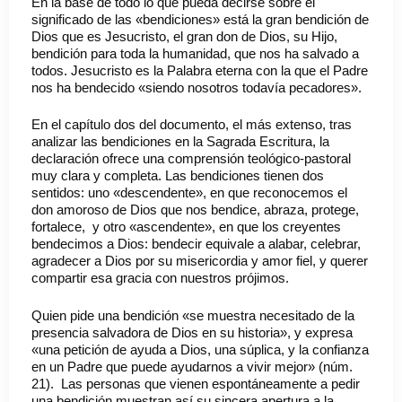
En la base de todo lo que pueda decirse sobre el
significado de las «bendiciones» está la gran bendición de
Dios que es Jesucristo, el gran don de Dios, su Hijo,
bendición para toda la humanidad, que nos ha salvado a
todos. Jesucristo es la Palabra eterna con la que el Padre
nos ha bendecido «siendo nosotros todavía pecadores».
En el capítulo dos del documento, el más extenso, tras
analizar las bendiciones en la Sagrada Escritura, la
declaración ofrece una comprensión teológico-pastoral
muy clara y completa. Las bendiciones tienen dos
sentidos: uno «descendente», en que reconocemos el
don amoroso de Dios que nos bendice, abraza, protege,
fortalece, y otro «ascendente», en que los creyentes
bendecimos a Dios: bendecir equivale a alabar, celebrar,
agradecer a Dios por su misericordia y amor fiel, y querer
compartir esa gracia con nuestros prójimos.
Quien pide una bendición «se muestra necesitado de la
presencia salvadora de Dios en su historia», y expresa
«una petición de ayuda a Dios, una súplica, y la confianza
en un Padre que puede ayudarnos a vivir mejor» (núm.
21). Las personas que vienen espontáneamente a pedir
una bendición muestran así su sincera apertura a la