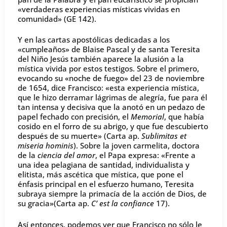
«verdaderas experiencias místicas vividas en
comunidad» (GE 142).
Y en las cartas apostólicas dedicadas a los
«cumpleaños» de Blaise Pascal y de santa Teresita
del Niño Jesús también aparece la alusión a la
mística vivida por estos testigos. Sobre el primero,
evocando su «noche de fuego» del 23 de noviembre
de 1654, dice Francisco: «esta experiencia mística,
que le hizo derramar lágrimas de alegría, fue para él
tan intensa y decisiva que la anotó en un pedazo de
papel fechado con precisión, el
Memorial
, que había
cosido en el forro de su abrigo, y que fue descubierto
después de su muerte» (Carta ap.
Sublimitas et
miseria hominis
). Sobre la joven carmelita, doctora
de la
ciencia del amor
, el Papa expresa: «Frente a
una idea pelagiana de santidad, individualista y
elitista, más ascética que mística, que pone el
énfasis principal en el esfuerzo humano, Teresita
subraya siempre la primacía de la acción de Dios, de
su gracia»(Carta ap.
C’ est la confiance
17).
Así entonces, podemos ver que Francisco no sólo le