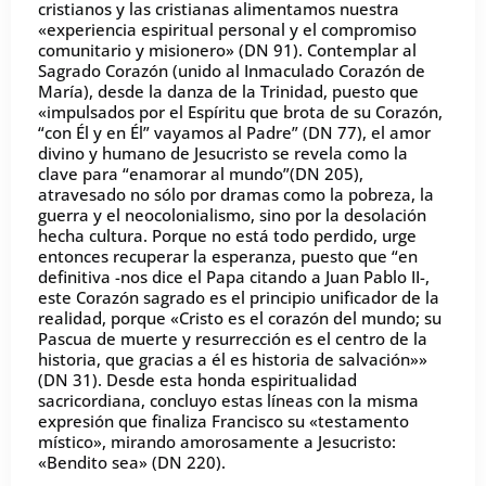
cristianos y las cristianas alimentamos nuestra
«experiencia espiritual personal y el compromiso
comunitario y misionero» (DN 91). Contemplar al
Sagrado Corazón (unido al Inmaculado Corazón de
María), desde la danza de la Trinidad, puesto que
«impulsados por el Espíritu que brota de su Corazón,
“con Él y en Él” vayamos al Padre” (DN 77), el amor
divino y humano de Jesucristo se revela como la
clave para “enamorar al mundo”(DN 205),
atravesado no sólo por dramas como la pobreza, la
guerra y el neocolonialismo, sino por la desolación
hecha cultura. Porque no está todo perdido, urge
entonces recuperar la esperanza, puesto que “en
definitiva -nos dice el Papa citando a Juan Pablo II-,
este Corazón sagrado es el principio unificador de la
realidad, porque «Cristo es el corazón del mundo; su
Pascua de muerte y resurrección es el centro de la
historia, que gracias a él es historia de salvación»»
(DN 31). Desde esta honda espiritualidad
sacricordiana, concluyo estas líneas con la misma
expresión que finaliza Francisco su «testamento
místico», mirando amorosamente a Jesucristo:
«Bendito sea» (DN 220).