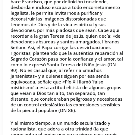
hace Francisco, que por definición trasciende,
desborda e incluso escapa a todo encorsetamiento
legalista, le permite invitarnos a purificar y
deconstruir las imágenes distorsionadas que
tenemos de Dios y de la vida espiritual y sus
devociones, por más piadosas que sean. Cabe aquí
recordar a la gran Teresa de Jesús, quien decía: «de
devociones absurdas y santos amargados, líbranos
Señor». Así, el Papa corrige las desvirtuaciones
rigoristas, planteando que la auténtica reparación al
Sagrado Corazón pasa por la confianza y el amor, tal
como lo expresó Santa Teresa del Niño Jesús (DN
90). No es casual que, al referir a «muchos
jansenistas» y a quienes siguen por esa senda
equivocada, señale que «Pío XII llamó ‘falso
misticismo’ a esta actitud elitista de algunos grupos
que veían a Dios tan alto, tan separado, tan
distante, que consideraban peligrosas y necesitadas
de un control eclesiástico las expresiones sensibles
de la piedad popular» (DN 86).
Y al mismo tiempo, a un mundo secularizado y
racionalista, que adora a otra trinidad (la que
representan el poder que no se ejerce para servir