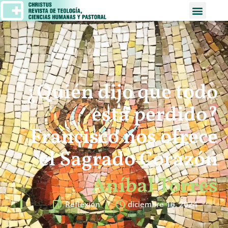
¿Quién dijo que todo
está perdido?
Francisco nos ofrece
el Sagrado Corazón
Aníbal Torres
Reflexión
diciembre 16, 2024