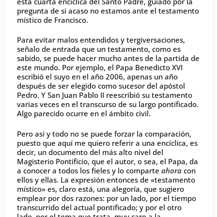
esta cuarta encíclica del Santo Padre, guiado por la
pregunta de si acaso no estamos ante el testamento
místico de Francisco.
Para evitar malos entendidos y tergiversaciones,
señalo de entrada que un testamento, como es
sabido, se puede hacer mucho antes de la partida de
este mundo. Por ejemplo, el Papa Benedicto XVI
escribió el suyo en el año 2006, apenas un año
después de ser elegido como sucesor del apóstol
Pedro. Y San Juan Pablo II reescribió su testamento
varias veces en el transcurso de su largo pontificado.
Algo parecido ocurre en el ámbito civil.
Pero así y todo no se puede forzar la comparación,
puesto que aquí me quiero referir a una encíclica, es
decir, un documento del más alto nivel del
Magisterio Pontificio, que el autor, o sea, el Papa, da
a conocer a todos los fieles y lo comparte
ahora
con
ellos y ellas. La expresión entonces de «testamento
místico» es, claro está, una alegoría, que sugiero
emplear por dos razones: por un lado, por el tiempo
transcurrido del actual pontificado; y por el otro
lado, por el tema que trata, muy caro a la