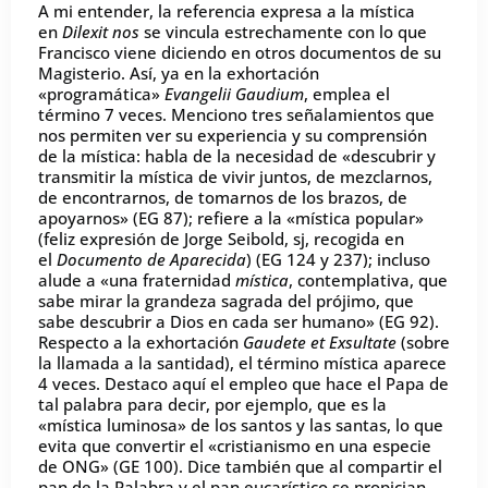
A mi entender, la referencia expresa a la mística
en
Dilexit nos
se vincula estrechamente con lo que
Francisco viene diciendo en otros documentos de su
Magisterio. Así, ya en la exhortación
«programática»
Evangelii Gaudium
, emplea el
término 7 veces. Menciono tres señalamientos que
nos permiten ver su experiencia y su comprensión
de la mística: habla de la necesidad de «descubrir y
transmitir la mística de vivir juntos, de mezclarnos,
de encontrarnos, de tomarnos de los brazos, de
apoyarnos» (EG 87); refiere a la «mística popular»
(feliz expresión de Jorge Seibold, sj, recogida en
el
Documento de Aparecida
) (EG 124 y 237); incluso
alude a «una fraternidad
mística
, contemplativa, que
sabe mirar la grandeza sagrada del prójimo, que
sabe descubrir a Dios en cada ser humano» (EG 92).
Respecto a la exhortación
Gaudete et Exsultate
(sobre
la llamada a la santidad), el término mística aparece
4 veces. Destaco aquí el empleo que hace el Papa de
tal palabra para decir, por ejemplo, que es la
«mística luminosa» de los santos y las santas, lo que
evita que convertir el «cristianismo en una especie
de ONG» (GE 100). Dice también que al compartir el
pan de la Palabra y el pan eucarístico se propician