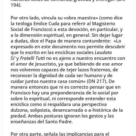
194).
Por otro lado, vincula su «obra maestra» (como dice
la teóloga Emilce Cuda para referir al Magisterio
Social de Francisco) a esta devoción, en particular, y
a la dimensión espiritual, en general. Sin dejar lugar
a dudas, dice el Papa de manera contundente: «Lo
expresado en este documento nos permite descubrir
que lo escrito en las encíclicas sociales
Laudato
Si’
y
Fratelli Tutti
no es ajeno a nuestro encuentro con
el amor de Jesucristo, ya que bebiendo de ese amor
nos volvemos capaces de tejer lazos fraternos, de
reconocer la dignidad de cada ser humano y de
cuidar juntos nuestra casa común» (DN 217). De
manera entonces que ni es correcto pensar que en
Francisco hay una preponderancia de lo social por
sobre lo espiritual, ni corresponde entender esta
encíclica como si respaldara una perspectiva
dulzona, solipsista, desencarnada o a-histórica de la
piedad. Ambas posturas ignoran los gestos y las
enseñanzas del Santo Padre.
Por otra parte, señala las implicancias para el