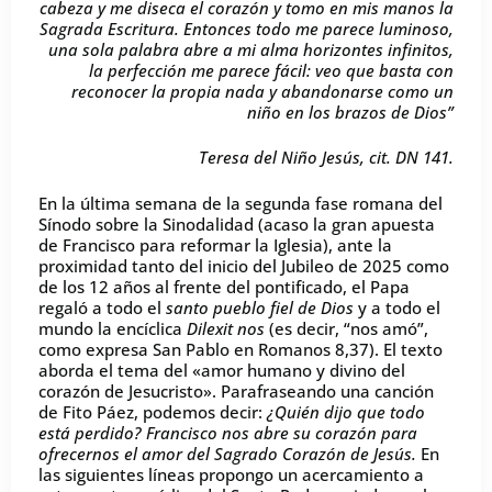
cabeza y me diseca el corazón y tomo en mis manos la
Sagrada Escritura. Entonces todo me parece luminoso,
una sola palabra abre a mi alma horizontes infinitos,
la perfección me parece fácil: veo que basta con
reconocer la propia nada y abandonarse como un
niño en los brazos de Dios”
Teresa del Niño Jesús, cit. DN 141.
En la última semana de la segunda fase romana del
Sínodo sobre la Sinodalidad (acaso la gran apuesta
de Francisco para reformar la Iglesia), ante la
proximidad tanto del inicio del Jubileo de 2025 como
de los 12 años al frente del pontificado, el Papa
regaló a todo el
santo pueblo fiel de Dios
y a todo el
mundo la encíclica
Dilexit nos
(es decir, “nos amó”,
como expresa San Pablo en Romanos 8,37). El texto
aborda el tema del «amor humano y divino del
corazón de Jesucristo». Parafraseando una canción
de Fito Páez, podemos decir:
¿Quién dijo que todo
está perdido? Francisco nos abre su corazón para
ofrecernos el amor del Sagrado Corazón de Jesús.
En
las siguientes líneas propongo un acercamiento a