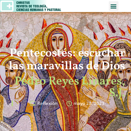
Pentecostés: escuchar
las maravillas de Dios
Pedro Reyes Linares,
S.J.
Reflexión
mayo 28, 2023