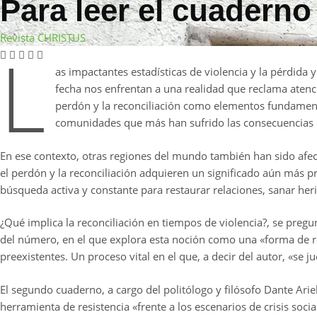
Para leer el cuaderno
Revista CHRISTUS
L
as impactantes estadísticas de violencia y la pérdida
fecha nos enfrentan a una realidad que reclama atenci
perdón y la reconciliación como elementos fundament
comunidades que más han sufrido las consecuencias de
En ese contexto, otras regiones del mundo también han sido afect
el perdón y la reconciliación adquieren un significado aún más p
búsqueda activa y constante para restaurar relaciones, sanar her
¿Qué implica la reconciliación en tiempos de violencia?, se pregun
del número, en el que explora esta noción como una «forma de re
preexistentes. Un proceso vital en el que, a decir del autor, «se 
El segundo cuaderno, a cargo del politólogo y filósofo Dante Ari
herramienta de resistencia «frente a los escenarios de crisis soci