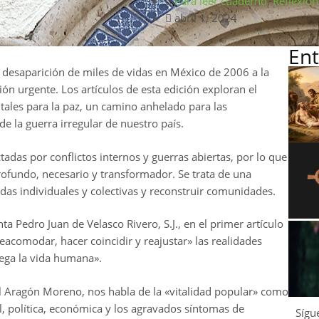
Para leer cuaderno
,
Reflexión
abril 1, 2024
Ent
 y desaparición de miles de vidas en México de 2006 a la
ón urgente. Los artículos de esta edición exploran el
ales para la paz, un camino anhelado para las
 la guerra irregular de nuestro país.
adas por conflictos internos y guerras abiertas, por lo que
rofundo, necesario y transformador. Se trata de una
idas individuales y colectivas y reconstruir comunidades.
ta Pedro Juan de Velasco Rivero, S.J., en el primer artículo
acomodar, hacer coincidir y reajustar» las realidades
juega la vida humana».
el Aragón Moreno, nos habla de la «vitalidad popular» como
al, política, económica y los agravados síntomas de
Sígu