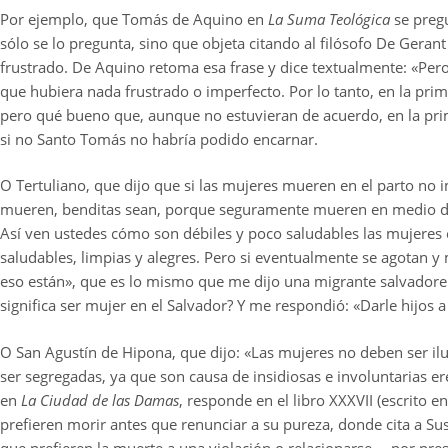
Por ejemplo, que Tomás de Aquino en
La Suma Teológica
se pregu
sólo se lo pregunta, sino que objeta citando al filósofo De Geran
frustrado. De Aquino retoma esa frase y dice textualmente: «Pero
que hubiera nada frustrado o imperfecto. Por lo tanto, en la prim
pero qué bueno que, aunque no estuvieran de acuerdo, en la prime
si no Santo Tomás no habría podido encarnar.
O Tertuliano, que dijo que si las mujeres mueren en el parto no
mueren, benditas sean, porque seguramente mueren en medio de
Así ven ustedes cómo son débiles y poco saludables las mujeres
saludables, limpias y alegres. Pero si eventualmente se agotan 
eso están», que es lo mismo que me dijo una migrante salvadore
significa ser mujer en el Salvador? Y me respondió: «Darle hijos 
O San Agustín de Hipona, que dijo: «Las mujeres no deben ser i
ser segregadas, ya que son causa de insidiosas e involuntarias ere
en
La Ciudad de las Damas
, responde en el libro XXXVII (escrito en
prefieren morir antes que renunciar a su pureza, donde cita a Sus
que prefieren la muerte a una violación o relacionarse —por pr