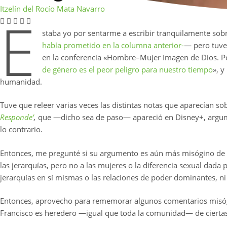
Itzelín del Rocío Mata Navarro
E
staba yo por sentarme a escribir tranquilamente sob
había prometido en la columna anterior-
— pero tuve
en la conferencia «Hombre–Mujer Imagen de Dios. Po
de género es el peor peligro para nuestro tiempo
», y
humanidad.
Tuve que releer varias veces las distintas notas que aparecían so
Responde’
,
que —dicho sea de paso— apareció en Disney+, argument
lo contrario.
Entonces, me pregunté si su argumento es aún más misógino de l
las jerarquías, pero no a las mujeres o la diferencia sexual dada p
jerarquías en sí mismas o las relaciones de poder dominantes, ni
Entonces, aprovecho para rememorar algunos comentarios misógino
Francisco es heredero —igual que toda la comunidad— de ciertas i