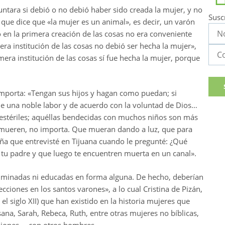
ntara si debió o no debió haber sido creada la mujer, y no
Susc
t que dice que «la mujer es un animal», es decir, un varón
 en la primera creación de las cosas no era conveniente
era institución de las cosas no debió ser hecha la mujer»,
ra institución de las cosas sí fue hecha la mujer, porque
 importa: «Tengan sus hijos y hagan como puedan; si
 una noble labor y de acuerdo con la voluntad de Dios…
 estériles; aquéllas bendecidas con muchos niños son más
y mueren, no importa. Que mueran dando a luz, que para
ña que entrevisté en Tijuana cuando le pregunté: ¿Qué
a tu padre y que luego te encuentren muerta en un canal».
luminadas ni educadas en forma alguna. De hecho, deberían
cciones en los santos varones», a lo cual Cristina de Pizán,
 el siglo XII) que han existido en la historia mujeres que
ana, Sarah, Rebeca, Ruth, entre otras mujeres no bíblicas,
esiones— con otros hombres.