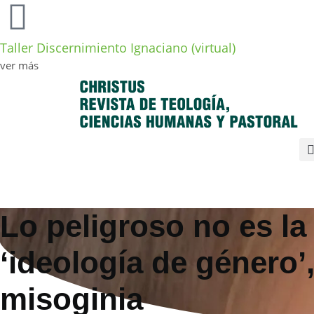
Taller Discernimiento Ignaciano (virtual)
ver más
Lo peligroso no es la
‘ideología de género’,
misoginia