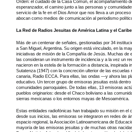
Orden: el cuidado de la Casa Común, el acompañamiento de 
esperanzador, el camino junto a las personas y comunidade
servicio de la fe en el Dios Amor que nos lleva a un proces
abocan como medios de comunicación al periodismo polític
La Red de Radios Jesuitas de América Latina y el Caribe
Más de un centenar de señales, gestionadas por 34 instituc
a San Miguel, Argentina. Su origen está vinculado, en la mayo
iniciativas de misión de la Compañía de Jesús. Muchas de e
las consideran un instrumento de incidencia y a la vez un r
nacieron en la estela de la formación a distancia, inspirada 
Sutatenza (1947) con la concreción ulterior de las escuelas 
canaria, Radio ECCA. Para ellas, las ondas —y ahora las pl
educativo. Un tercer grupo de emisoras jesuitas está dentro 
comunidades parroquiales. De todas ellas, 13 emisoras act
pueblos originarios: desde el Chaco boliviano a las comuni
sierras mexicanas o los entornos mayas de Mesoamérica.
Estas entidades radiofónicas han trabajado su misión en el c
desde sus inicios, las emisoras se integraron en redes de ámb
espacio regional, la Asociación Latinoamericana de Educaci
mayoría de las emisoras jesuitas y de muchas otras nacidas