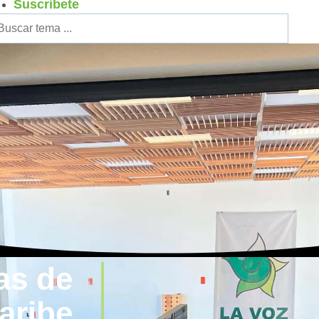
Suscríbete
as de
aribe