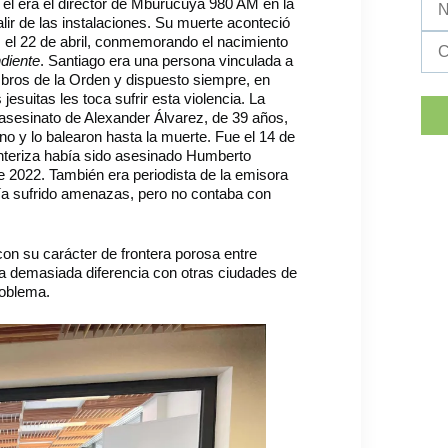
él era el director de Mburucuyá 980 AM en la
alir de las instalaciones. Su muerte aconteció
, el 22 de abril, conmemorando el nacimiento
diente
. Santiago era una persona vinculada a
bros de la Orden y dispuesto siempre, en
esuitas les toca sufrir esta violencia. La
asesinato de Alexander Álvarez, de 39 años,
 y lo balearon hasta la muerte. Fue el 14 de
onteriza había sido asesinado Humberto
 2022. También era periodista de la emisora
 sufrido amenazas, pero no contaba con
con su carácter de frontera porosa entre
arca demasiada diferencia con otras ciudades de
roblema.