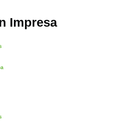
ón Impresa
s
pa
s