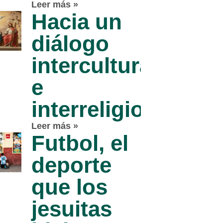
Leer más »
Hacia un
diálogo
intercultural
e
interreligioso
Leer más »
Futbol, el
deporte
que los
jesuitas