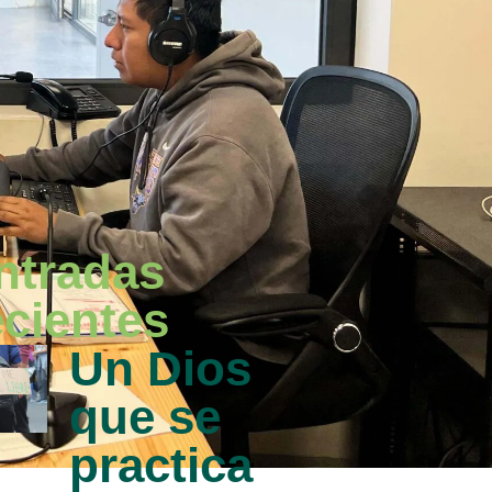
ntradas
ecientes
Un Dios
que se
practica