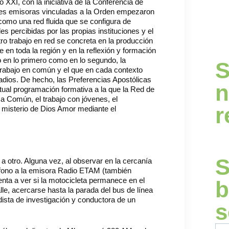
o XXI, con la iniciativa de la Conferencia de
entes emisoras vinculadas a la Orden empezaron
 como una red fluida que se configura de
s percibidas por las propias instituciones y el
o trabajo en red se concreta en la producción
n toda la región y en la reflexión y formación
 en lo primero como en lo segundo, la
S
 trabajo en común y el que en cada contexto
adios. De hecho, las Preferencias Apostólicas
n
ual programación formativa a la que la Red de
sa Común, el trabajo con jóvenes, el
r
 misterio de Dios Amor mediante el
S
a otro. Alguna vez, al observar en la cercanía
éfono a la emisora Radio ETAM (también
nta a ver si la motocicleta permanece en el
b
le, acercarse hasta la parada del bus de línea
odista de investigación y conductora de un
s