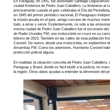
En Paraguay, en 1991, fue asesinado Santiago Leguizamón; 
ciudad fronteriza de Pedro Juan Caballero. Lo tirotearon al s
precisamente cuando el país celebraba el Día del Periodista
en 1845 del primer periódico nacional,
El Paraguayo Indepen
la misión jesuita en el país, amigo cercano de muchos miem
todo, a amar y servir. Evidentemente, no sólo a las emisoras j
misma ciudad de Pedro Juan Caballero fue el escenario del 
de Radio Urundey FM; una motocicleta se cruzó en su camino
febrero de 2023. También en las calles de esta población fr
Coronel. De nuevo, desde una motocicleta, en septiembre de
Amambay FM. Como los anteriores, Humberto Coronel había
protección policial alguna.
En realidad, la situación concreta de Pedro Juan Caballero, 
Paraguay y Brasil, donde es fácil eludir a la justicia, no m
la región. Otros datos ayudan a entender la dimensión del p