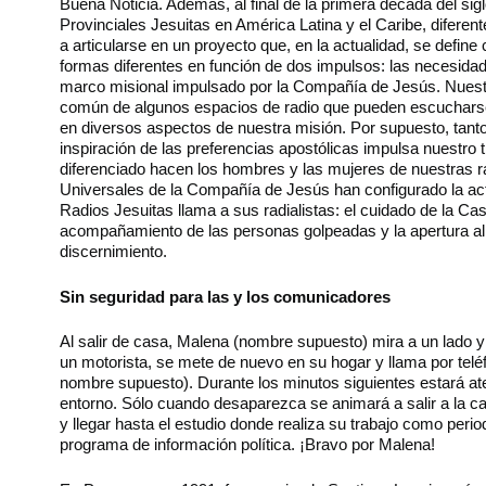
Buena Noticia. Además, al final de la primera década del sigl
Provinciales Jesuitas en América Latina y el Caribe, difer
a articularse en un proyecto que, en la actualidad, se define
formas diferentes en función de dos impulsos: las necesidade
marco misional impulsado por la Compañía de Jesús. Nuestr
común de algunos espacios de radio que pueden escucharse e
en diversos aspectos de nuestra misión. Por supuesto, tanto
inspiración de las preferencias apostólicas impulsa nuestro
diferenciado hacen los hombres y las mujeres de nuestras r
Universales de la Compañía de Jesús han configurado la act
Radios Jesuitas llama a sus radialistas: el cuidado de la Ca
acompañamiento de las personas golpeadas y la apertura al
discernimiento.
Sin seguridad para las y los comunicadores
Al salir de casa, Malena (nombre supuesto) mira a un lado y 
un motorista, se mete de nuevo en su hogar y llama por tel
nombre supuesto). Durante los minutos siguientes estará ate
entorno. Sólo cuando desaparezca se animará a salir a la cal
y llegar hasta el estudio donde realiza su trabajo como peri
programa de información política. ¡Bravo por Malena!