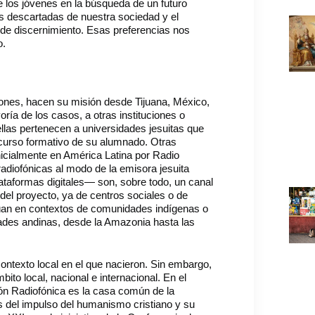
los jóvenes en la búsqueda de un futuro
s descartadas de nuestra sociedad y el
o de discernimiento. Esas preferencias nos
o.
iones, hacen su misión desde Tijuana, México,
ría de los casos, a otras instituciones o
llas pertenecen a universidades jesuitas que
ecurso formativo de su alumnado. Otras
inicialmente en América Latina por Radio
radiofónicas al modo de la emisora jesuita
ataformas digitales— son, sobre todo, un canal
del proyecto, ya de centros sociales o de
úan en contextos de comunidades indígenas o
dades andinas, desde la Amazonia hasta las
ontexto local en el que nacieron. Sin embargo,
ito local, nacional e internacional. En el
ón Radiofónica es la casa común de la
 del impulso del humanismo cristiano y su