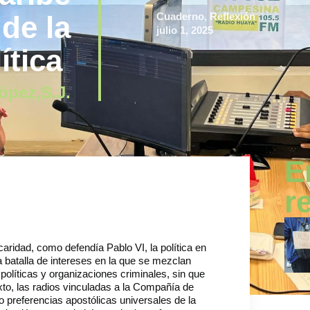
de la
Cuaderno
,
Reflexión
julio 1, 2025
ítica
ópez,S.J.
E
r
caridad, como defendía Pablo VI, la política en
 batalla de intereses en la que se mezclan
olíticas y organizaciones criminales, sin que
xto, las radios vinculadas a la Compañía de
 preferencias apostólicas universales de la