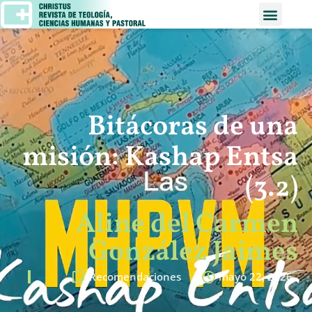
Bitácoras de una
misión: Kashap Entsa
(3.2)
Aline del Carmen
González Jaimes
Recomendaciones
mayo 22, 2026