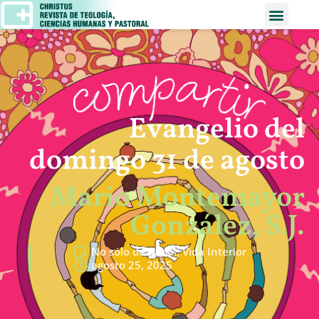
Evangelio del
domingo 31 de agosto
Mario Montemayor
González, S.J.
No sólo de pan…
,
Vida Interior
agosto 25, 2025