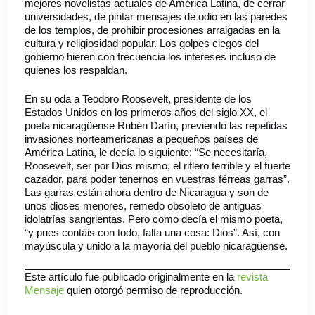
mejores novelistas actuales de América Latina, de cerrar
universidades, de pintar mensajes de odio en las paredes
de los templos, de prohibir procesiones arraigadas en la
cultura y religiosidad popular. Los golpes ciegos del
gobierno hieren con frecuencia los intereses incluso de
quienes los respaldan.
En su oda a Teodoro Roosevelt, presidente de los
Estados Unidos en los primeros años del siglo XX, el
poeta nicaragüense Rubén Darío, previendo las repetidas
invasiones norteamericanas a pequeños países de
América Latina, le decía lo siguiente: “Se necesitaría,
Roosevelt, ser por Dios mismo, el riflero terrible y el fuerte
cazador, para poder tenernos en vuestras férreas garras”.
Las garras están ahora dentro de Nicaragua y son de
unos dioses menores, remedo obsoleto de antiguas
idolatrías sangrientas. Pero como decía el mismo poeta,
“y pues contáis con todo, falta una cosa: Dios”. Así, con
mayúscula y unido a la mayoría del pueblo nicaragüense.
Este artículo fue publicado originalmente en la
revista
Mensa
je
quien otorgó permiso de reproducción.