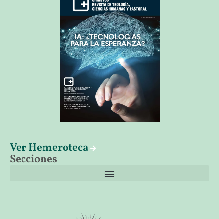
Ver Hemeroteca
Secciones
El librero de Christus
Las palabras del papa