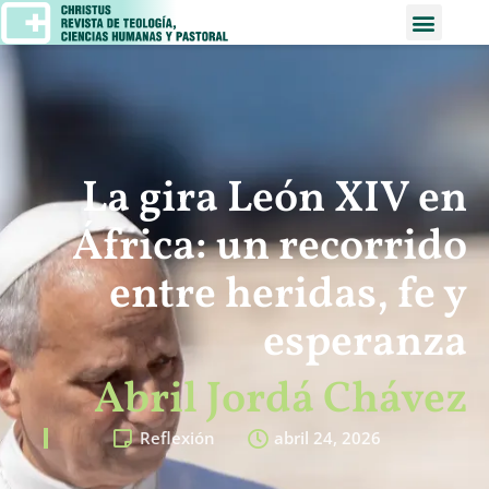
La gira León XIV en
África: un recorrido
entre heridas, fe y
esperanza
Abril Jordá Chávez
Reflexión
abril 24, 2026