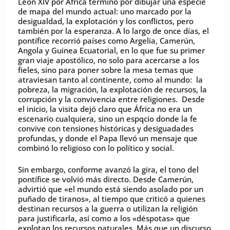
León XIV por África terminó por dibujar una especie
de mapa del mundo actual: uno marcado por la
desigualdad, la explotación y los conflictos, pero
también por la esperanza. A lo largo de once días, el
pontífice recorrió países como Argelia, Camerún,
Angola y Guinea Ecuatorial, en lo que fue su primer
gran viaje apostólico, no solo para acercarse a los
fieles, sino para poner sobre la mesa temas que
atraviesan tanto al continente, como al mundo: la
pobreza, la migración, la explotación de recursos, la
corrupción y la convivencia entre religiones. Desde
el inicio, la visita dejó claro que África no era un
escenario cualquiera, sino un espqcio donde la fe
convive con tensiones históricas y desiguadades
profundas, y donde el Papa llevó un mensaje que
combinó lo religioso con lo político y social.
Sin embargo, conforme avanzó la gira, el tono del
pontífice se volvió más directo. Desde Camerún,
advirtió que «el mundo está siendo asolado por un
puñado de tiranos», al tiempo que criticó a quienes
destinan recursos a la guerra o utilizan la religión
para justificarla, así como a los «déspotas» que
explotan los recursos naturales. Más que un discurso