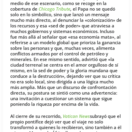
medio de ese escenario, como se recoge en la
cobertura de
Chicago Tribute
,
el Papa no se quedó
solo en lo simbólico, sino que lanzó un mensaje
mucho más directo, al denunciar la «colonización» de
los recursos y esa «sed de poder» que atraviesa a
muchos gobiernos y sistemas económicos. Incluso
fue más allá al señalar que «esa economía mata», al
referirse a un modelo global que prioriza la ganancia
sobre las personas y que, muchas veces, alimenta
conflictos armados por el control de petróleo y
minerales. En ese mismo sentido, advirtió que «la
ciudad terrenal se centra en el amor orgulloso de sí
mismo, en la sed de poder y la gloria mundana que
conduce a la destrucción», dejando ver que su crítica
no era solo local, sino dirigida a una lógica mucho
más amplia. Más que un discurso de confrontación
directa, su postura se sintió como una advertencia:
una invitación a cuestionar un sistema que sigue
poniendo la riqueza por encima de la vida.
Al cierre de su recorrido,
Vatican News
subrayó que el
propio pontífice dejó ver que el viaje no solo
transformó a quienes lo recibieron, sino también a él