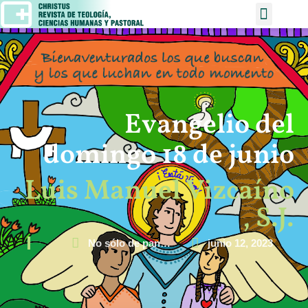
Evangelio del
domingo 18 de junio
Luis Manuel Vizcaíno
, S.J.
No sólo de pan…
junio 12, 2023