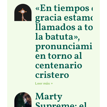
«En tiempos de
gracia estamos
llamados a toma
la batuta»,
pronunciamient
en torno al
centenario
cristero
Leer más »
Marty
Supreme: el