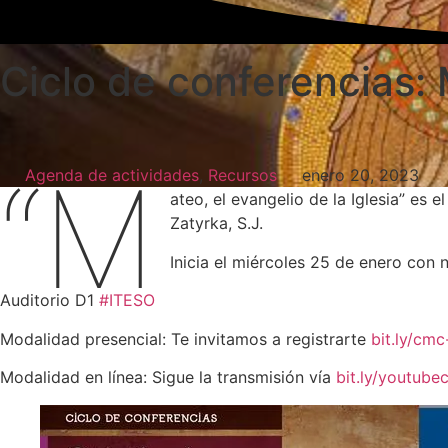
Ciclo de conferencias: 
“M
Agenda de actividades
,
Recursos
enero 20, 2023
ateo, el evangelio de la Iglesia” es
Zatyrka, S.J.
Inicia el miércoles 25 de enero con 
Auditorio D1
#ITESO
Modalidad presencial: Te invitamos a registrarte
bit.ly/cm
Modalidad en línea: Sigue la transmisión vía
bit.ly/youtubec