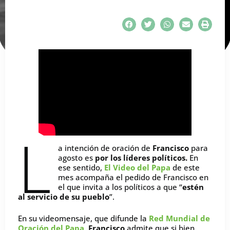
L
a intención de oración de
Francisco
para
agosto es
por los líderes políticos.
En
ese sentido,
El Video del Papa
de este
mes acompaña el pedido de Francisco en
el que invita a los políticos a que “
estén
al servicio de su pueblo
”.
En su videomensaje, que difunde la
Red Mundial de
Oración del Papa
,
Francisco
admite que si bien