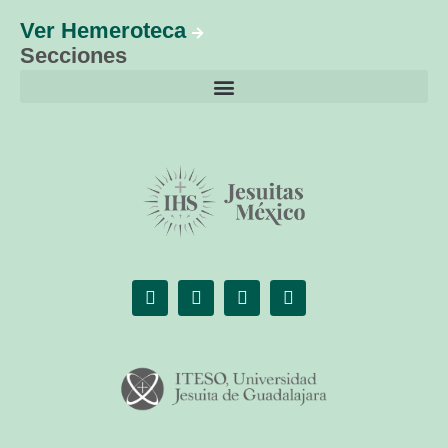
Ver Hemeroteca
Secciones
El librero de Christus
Las palabras del papa