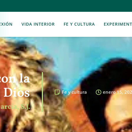
EXIÓN
VIDA INTERIOR
FE Y CULTURA
EXPERIMEN
con la
 Dios
Fe y cultura
enero 15, 20
cía, S.J.