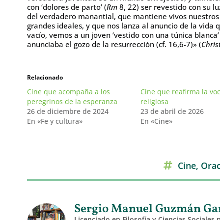
con ‘dolores de parto’ (
Rm
8, 22) ser revestido con su l
del verdadero manantial, que mantiene vivos nuestros 
grandes ideales, y que nos lanza al anuncio de la vida q
vacío, vemos a un joven ‘vestido con una túnica blanca’
anunciaba el gozo de la resurrección (cf. 16,6-7)» (
Christ
Relacionado
Cine que acompaña a los
Cine que reafirma la vo
peregrinos de la esperanza
religiosa
26 de diciembre de 2024
23 de abril de 2026
En «Fe y cultura»
En «Cine»
Cine
,
Orac
Sergio Manuel Guzmán Garc
Licenciado en Filosofía y Ciencias Sociales 