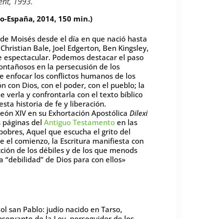
ent, 1993.
o-España, 2014, 150 min.)
a de Moisés desde el día en que nació hasta
hristian Bale, Joel Edgerton, Ben Kingsley,
e espectacular. Podemos destacar el paso
montañosos en la persecusión de los
e enfocar los conflictos humanos de los
n con Dios, con el poder, con el pueblo; la
verla y confrontarla con el texto bíblico
sta historia de fe y liberación.
eón XIV en su Exhortación Apostólica
Dilexi
 páginas del
Antiguo Testamento
en las
obres, Aquel que escucha el grito del
e el comienzo, la Escritura manifiesta con
ción de los débiles y de los que menods
a “debilidad” de Dios para con ellos»
tol san Pablo: judío nacido en Tarso,
bservante de la Ley, perseguidor de los