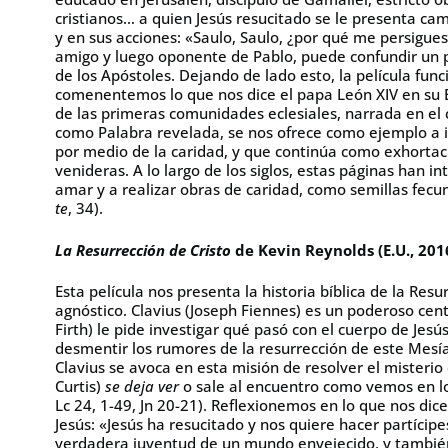
cristianos… a quien Jesús resucitado se le presenta ca
y en sus acciones: «Saulo, Saulo, ¿por qué me persigues?
amigo y luego oponente de Pablo, puede confundir un p
de los Apóstoles. Dejando de lado esto, la película fun
comenentemos lo que nos dice el papa León XIV en su 
de las primeras comunidades eclesiales, narrada en el 
como Palabra revelada, se nos ofrece como ejemplo a i
por medio de la caridad, y que continúa como exhorta
venideras. A lo largo de los siglos, estas páginas han in
amar y a realizar obras de caridad, como semillas fecu
te
, 34).
La Resurrección de Cristo
de Kevin Reynolds (E.U., 201
Esta película nos presenta la historia bíblica de la Res
agnóstico. Clavius (Joseph Fiennes) es un poderoso cen
Firth) le pide investigar qué pasó con el cuerpo de Jesús
desmentir los rumores de la resurrección de este Mesía
Clavius se avoca en esta misión de resolver el misterio
Curtis)
se deja ver
o sale al encuentro como vemos en los
Lc 24, 1-49, Jn 20-21). Reflexionemos en lo que nos dic
Jesús: «Jesús ha resucitado y nos quiere hacer partícipe
verdadera juventud de un mundo envejecido, y también