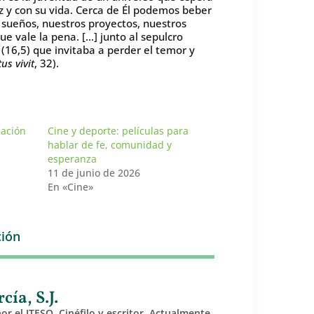
uz y con su vida. Cerca de Él podemos beber
sueños, nuestros proyectos, nuestros
ue vale la pena. […] junto al sepulcro
 (16,5) que invitaba a perder el temor y
us vivit
, 32).
cación
Cine y deporte: películas para
hablar de fe, comunidad y
esperanza
11 de junio de 2026
En «Cine»
ión
ía, S.J.
por el ITESO. Cinéfilo y escritor. Actualmente