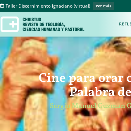
Taller Discernimiento Ignaciano (virtual)
ver más
REFL
Cine para orar 
Palabra de
Sergio Manuel Guzmán Gar