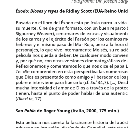
Fotograma: Dir. Joseph Sarg
Éxodo: Dioses y reyes
de Ridley Scott (EUA-Reino Unid
Basada en el libro del Éxodo esta película narra la vid
su muerte. Cine de gran formato, con un buen reparto (C
Sigourney Weaver), centenares de extras y visualment
de los carros y el ejército del Faraón por los caminos 
hebreos y el mismo paso del Mar Rojo; pero a la hora d
personajes, lo que vive internamente Moisés, su relació
película nos queda a deber. De cualquier modo conviene 
y, por qué no, con otras versiones cinematográficas de e
Reflexionemos y comentemos lo que nos dice el papa L
Te
: «Se comprenden en esta perspectiva las numerosas
que Dios es presentado como amigo y liberador de los p
pobre e interviene para liberarlo (cf.
Sal
34,7). […] Desd
mucha intensidad el amor de Dios a través de la protec
tienen, hasta el punto de poder hablar de una auténtic
(
Dilexi te
, 17).
San Pablo
de Roger Young (Italia, 2000, 175 min.)
Esta película nos cuenta la fascinante historia del após
educado en Jerusalén, discípulo de Gamaliel, estricto o