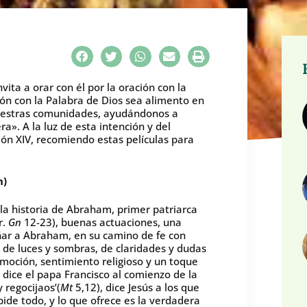
vita a orar con él por la oración con la
ón con la Palabra de Dios sea alimento en
nuestras comunidades, ayudándonos a
ra». A la luz de esta intención y del
eón XIV, recomiendo estas películas para
n)
 la historia de Abraham, primer patriarca
r.
Gn
12-23), buenas actuaciones, una
ar a Abraham, en su camino de fe con
, de luces y sombras, de claridades y dudas
 emoción, sentimiento religioso y un toque
ice el papa Francisco al comienzo de la
y regocijaos’(
Mt
5,12), dice Jesús a los que
pide todo, y lo que ofrece es la verdadera