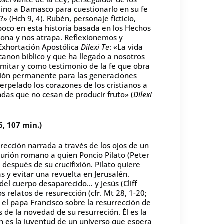
mino a Damasco para cuestionarlo en su fe
» (Hch 9, 4). Rubén, personaje ficticio,
oco en esta historia basada en los Hechos
ciona y nos atrapa. Reflexionemos y
Exhortación Apostólica
Dilexi Te
: «La vida
canon bíblico y que ha llegado a nosotros
mitar y como testimonio de la fe que obra
ción permanente para las generaciones
terpelado los corazones de los cristianos a
ndas que no cesan de producir fruto» (
Dilexi
6, 107 min.)
urrección narrada a través de los ojos de un
turión romano a quien Poncio Pilato (Peter
 después de su crucifixión. Pilato quiere
s y evitar una revuelta en Jerusalén.
 del cuerpo desaparecido… y Jesús (Cliff
 relatos de resurección (cfr. Mt 28, 1-20;
e el papa Francisco sobre la resurrección de
s de la novedad de su resurreción. Él es la
 es la juventud de un universo que espera