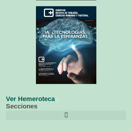
Ver Hemeroteca
Secciones
El librero de Christus
Las palabras del papa