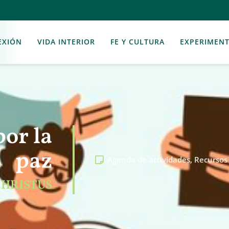
EXIÓN
VIDA INTERIOR
FE Y CULTURA
EXPERIMEN
por la
paz
Agenda de actividades
,
Recursos
CHRISTUS