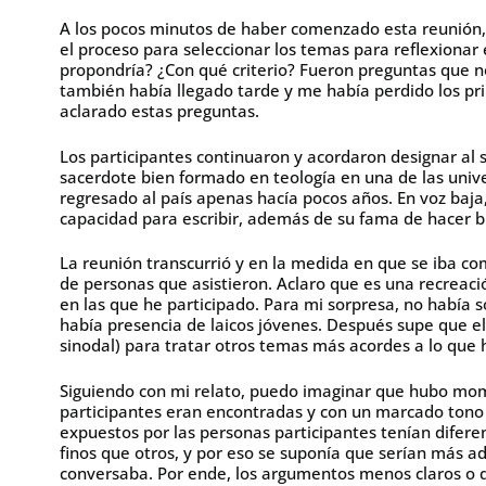
A los pocos minutos de haber comenzado esta reunión,
el proceso para seleccionar los temas para reflexionar 
propondría? ¿Con qué criterio? Fueron preguntas que 
también había llegado tarde y me había perdido los 
aclarado estas preguntas.
Los participantes continuaron y acordaron designar al s
sacerdote bien formado en teología en una de las univ
regresado al país apenas hacía pocos años. En voz baj
capacidad para escribir, además de su fama de hacer b
La reunión transcurrió y en la medida en que se iba c
de personas que asistieron. Aclaro que es una recreac
en las que he participado. Para mi sorpresa, no había 
había presencia de laicos jóvenes. Después supe que el
sinodal) para tratar otros temas más acordes a lo que 
Siguiendo con mi relato, puedo imaginar que hubo mome
participantes eran encontradas y con un marcado tono 
expuestos por las personas participantes tenían difere
finos que otros, y por eso se suponía que serían más ad
conversaba. Por ende, los argumentos menos claros o q