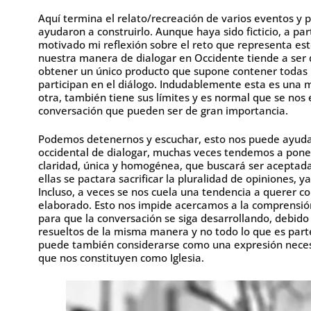
Aquí termina el relato/recreación de varios eventos y
ayudaron a construirlo. Aunque haya sido ficticio, a pa
motivado mi reflexión sobre el reto que representa est
nuestra manera de dialogar en Occidente tiende a ser dia
obtener un único producto que supone contener todas l
participan en el diálogo. Indudablemente esta es una m
otra, también tiene sus límites y es normal que se nos
conversación que pueden ser de gran importancia.
Podemos detenernos y escuchar, esto nos puede ayuda
occidental de dialogar, muchas veces tendemos a poner
claridad, única y homogénea, que buscará ser aceptada 
ellas se pactara sacrificar la pluralidad de opiniones,
Incluso, a veces se nos cuela una tendencia a querer c
elaborado. Esto nos impide acercamos a la comprensión
para que la conversación se siga desarrollando, debid
resueltos de la misma manera y no todo lo que es part
puede también considerarse como una expresión necesa
que nos constituyen como Iglesia.