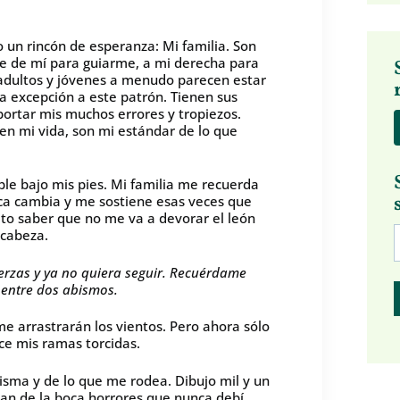
 un rincón de esperanza: Mi familia. Son
te de mí para guiarme, a mi derecha para
 adultos y jóvenes a menudo parecen estar
a excepción a este patrón. Tienen sus
importar mis muchos errores y tropiezos.
en mi vida, son mi estándar de lo que
le bajo mis pies. Mi familia me recuerda
nca cambia y me sostiene esas veces que
to saber que no me va a devorar el león
 cabeza.
erzas y ya no quiera seguir. Recuérdame
 entre dos abismos.
 me arrastrarán los vientos. Pero ahora sólo
ce mis ramas torcidas.
sma y de lo que me rodea. Dibujo mil y un
pan de la boca horrores que nunca debí