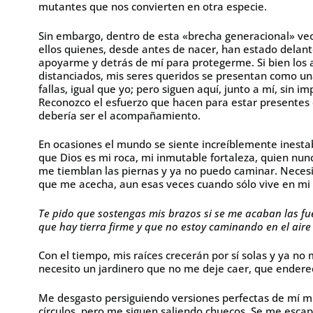
mutantes que nos convierten en otra especie.
Sin embargo, dentro de esta «brecha generacional» veo
ellos quienes, desde antes de nacer, han estado delan
apoyarme y detrás de mí para protegerme. Si bien los
distanciados, mis seres queridos se presentan como un
fallas, igual que yo; pero siguen aquí, junto a mí, sin 
Reconozco el esfuerzo que hacen para estar presentes 
debería ser el acompañamiento.
En ocasiones el mundo se siente increíblemente inestab
que Dios es mi roca, mi inmutable fortaleza, quien nu
me tiemblan las piernas y ya no puedo caminar. Necesi
que me acecha, aun esas veces cuando sólo vive en mi
Te pido que sostengas mis brazos si se me acaban las fu
que hay tierra firme y que no estoy caminando en el aire
Con el tiempo, mis raíces crecerán por sí solas y ya no
necesito un jardinero que no me deje caer, que endere
Me desgasto persiguiendo versiones perfectas de mí mi
círculos, pero me siguen saliendo chuecos. Se me esca