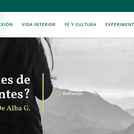
EXIÓN
VIDA INTERIOR
FE Y CULTURA
EXPERIMEN
es de
ntes?
Reflexión
noviembre 1, 2
De Alba G.