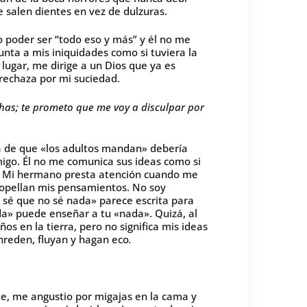
 salen dientes en vez de dulzuras.
o poder ser “todo eso y más” y él no me
unta a mis iniquidades como si tuviera la
u lugar, me dirige a un Dios que ya es
rechaza por mi suciedad.
has; te prometo que me voy a disculpar por
sa de que «los adultos mandan» debería
igo. Él no me comunica sus ideas como si
l. Mi hermano presta atención cuando me
ropellan mis pensamientos. No soy
o sé que no sé nada» parece escrita para
da» puede enseñar a tu «nada». Quizá, al
s en la tierra, pero no significa mis ideas
nreden, fluyan y hagan eco
.
e, me angustio por migajas en la cama y