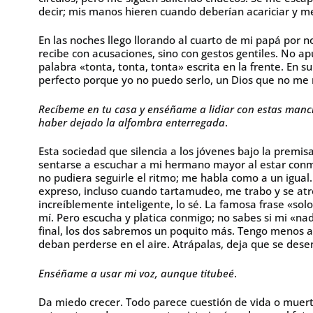
decir; mis manos hieren cuando deberían acariciar y me
En las noches llego llorando al cuarto de mi papá por n
recibe con acusaciones, sino con gestos gentiles. No ap
palabra «tonta, tonta, tonta» escrita en la frente. En s
perfecto porque yo no puedo serlo, un Dios que no me 
Recíbeme en tu casa y enséñame a lidiar con estas manc
haber dejado la alfombra enterregada
.
Esta sociedad que silencia a los jóvenes bajo la premi
sentarse a escuchar a mi hermano mayor al estar conm
no pudiera seguirle el ritmo; me habla como a un igua
expreso, incluso cuando tartamudeo, me trabo y se at
increíblemente inteligente, lo sé. La famosa frase «sol
mí. Pero escucha y platica conmigo; no sabes si mi «na
final, los dos sabremos un poquito más. Tengo menos año
deban perderse en el aire. Atrápalas, deja que se dese
Enséñame a usar mi voz, aunque titubeé
.
Da miedo crecer. Todo parece cuestión de vida o muert