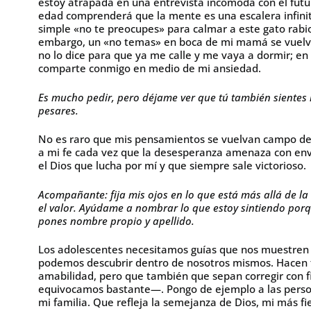
estoy atrapada en una entrevista incómoda con el fut
edad comprenderá que la mente es una escalera infinit
simple «no te preocupes» para calmar a este gato rab
embargo, un «no temas» en boca de mi mamá se vuelve
no lo dice para que ya me calle y me vaya a dormir; en
comparte conmigo en medio de mi ansiedad.
Es mucho pedir, pero déjame ver que tú también sientes m
pesares.
No es raro que mis pensamientos se vuelvan campo de
a mi fe cada vez que la desesperanza amenaza con en
el Dios que lucha por mí y que siempre sale victorioso.
Acompañante: fija mis ojos en lo que está más allá de l
el valor. Ayúdame a nombrar lo que estoy sintiendo porq
pones nombre propio y apellido.
Los adolescentes necesitamos guías que nos muestren 
podemos descubrir dentro de nosotros mismos. Hacen 
amabilidad, pero que también que sepan corregir con 
equivocamos bastante—. Pongo de ejemplo a las perso
mi familia. Que refleja la semejanza de Dios, mi más f