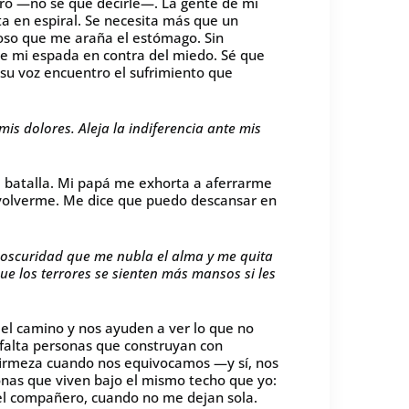
uro —no sé qué decirle—. La gente de mi
a en espiral. Se necesita más que un
ioso que me araña el estómago. Sin
 mi espada en contra del miedo. Sé que
 su voz encuentro el sufrimiento que
is dolores. Aleja la indiferencia ante mis
 batalla. Mi papá me exhorta a aferrarme
volverme. Me dice que puedo descansar en
a oscuridad que me nubla el alma y me quita
ue los terrores se sienten más mansos si les
el camino y nos ayuden a ver lo que no
falta personas que construyan con
firmeza cuando nos equivocamos —y sí, nos
nas que viven bajo el mismo techo que yo:
iel compañero, cuando no me dejan sola.