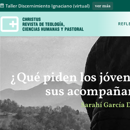
Taller Discernimiento Ignaciano (virtual)
ver más
REFL
¿Qué piden los jóven
sus acompaña
Sarahí García 