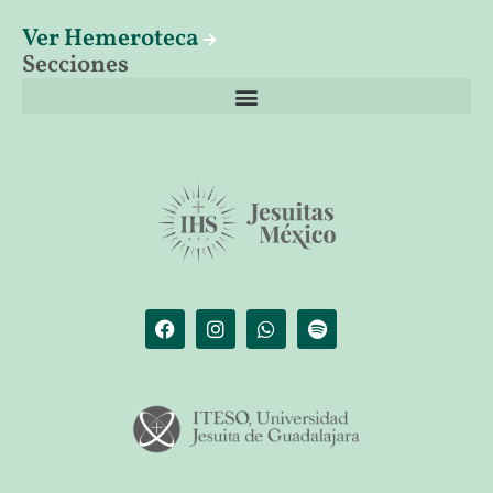
Ver Hemeroteca
Secciones
El librero de Christus
Las palabras del papa