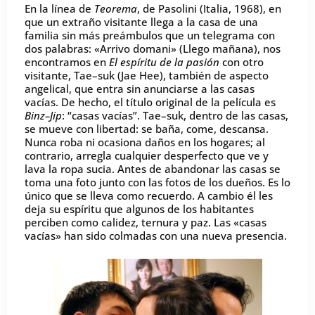
En la línea de
Teorema
, de Pasolini (Italia, 1968), en
que un extraño visitante llega a la casa de una
familia sin más preámbulos que un telegrama con
dos palabras: «Arrivo domani» (Llego mañana), nos
encontramos en
El espíritu de la pasión
con otro
visitante, Tae–suk (Jae Hee), también de aspecto
angelical, que entra sin anunciarse a las casas
vacías. De hecho, el título original de la película es
Binz–Jip
: “casas vacías”. Tae–suk, dentro de las casas,
se mueve con libertad: se baña, come, descansa.
Nunca roba ni ocasiona daños en los hogares; al
contrario, arregla cualquier desperfecto que ve y
lava la ropa sucia. Antes de abandonar las casas se
toma una foto junto con las fotos de los dueños. Es lo
único que se lleva como recuerdo. A cambio él les
deja su espíritu que algunos de los habitantes
perciben como calidez, ternura y paz. Las «casas
vacías» han sido colmadas con una nueva presencia.