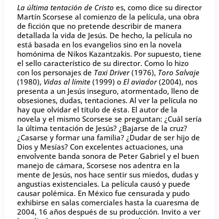
La última tentación de Cristo
es, como dice su director
Martín Scorsese al comienzo de la película, una obra
de ficción que no pretende describir de manera
detallada la vida de Jesús. De hecho, la película no
está basada en los evangelios sino en la novela
homónima de Nikos Kazantzakis. Por supuesto, tiene
el sello característico de su director. Como lo hizo
con los personajes de
Taxi Driver
(1976),
Toro Salvaje
(1980),
Vidas al límite
(1999) o
El aviador
(2004), nos
presenta a un Jesús inseguro, atormentado, lleno de
obsesiones, dudas, tentaciones. Al ver la película no
hay que olvidar el título de ésta. El autor de la
novela y el mismo Scorsese se preguntan: ¿Cuál sería
la última tentación de Jesús? ¿Bajarse de la cruz?
¿Casarse y formar una familia? ¿Dudar de ser hijo de
Dios y Mesías? Con excelentes actuaciones, una
envolvente banda sonora de Peter Gabriel y el buen
manejo de cámara, Scorsese nos adentra en la
mente de Jesús, nos hace sentir sus miedos, dudas y
angustias existenciales. La película causó y puede
causar polémica. En México fue censurada y pudo
exhibirse en salas comerciales hasta la cuaresma de
2004, 16 años después de su producción. Invito a ver