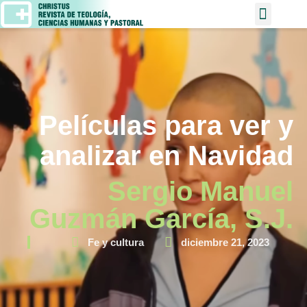
Películas para ver y
analizar en Navidad
Sergio Manuel
Guzmán García, S.J.
Fe y cultura
diciembre 21, 2023