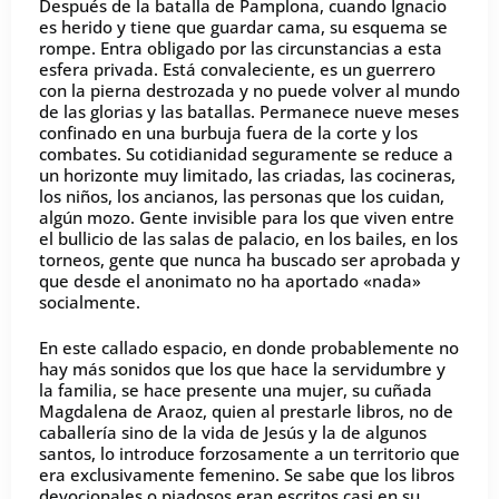
Después de la batalla de Pamplona, cuando Ignacio
es herido y tiene que guardar cama, su esquema se
rompe. Entra obligado por las circunstancias a esta
esfera privada. Está convaleciente, es un guerrero
con la pierna destrozada y no puede volver al mundo
de las glorias y las batallas. Permanece nueve meses
confinado en una burbuja fuera de la corte y los
combates. Su cotidianidad seguramente se reduce a
un horizonte muy limitado, las criadas, las cocineras,
los niños, los ancianos, las personas que los cuidan,
algún mozo. Gente invisible para los que viven entre
el bullicio de las salas de palacio, en los bailes, en los
torneos, gente que nunca ha buscado ser aprobada y
que desde el anonimato no ha aportado «nada»
socialmente.
En este callado espacio, en donde probablemente no
hay más sonidos que los que hace la servidumbre y
la familia, se hace presente una mujer, su cuñada
Magdalena de Araoz, quien al prestarle libros, no de
caballería sino de la vida de Jesús y la de algunos
santos, lo introduce forzosamente a un territorio que
era exclusivamente femenino. Se sabe que los libros
devocionales o piadosos eran escritos casi en su