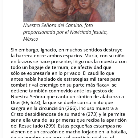
Nuestra Señora del Camino, foto
proporcionada por el Noviciado Jesuita,
México
Sin embargo, Ignacio, en muchos sentidos destruye
la barrera entre ambos espacios. María, con su niño
en brazos se hace presente, Íñigo nos la muestra con
todo un bagaje de ternura, de afectividad que
sólo se expresaría en lo privado. El caudillo que
antes había hablado de estrategias militares para
combatir «al enemigo en su parte más flaca», se
detiene también conmovido ante los gestos de
Nuestra Señora que canta un cántico de alabanza a
Dios (EE, 623), la que se duele con su hijito que
sangra en la circuncisión (266). Incluso muestra a
Cristo despidiéndose de su madre (273) y le permite
ser a ella una de las primeras que reciba la aparición
del Resucitado (299). Estas pequeñas estampas no
vienen de un corazón de macho forjado en la batalla,
de un hombre que busca el prestigio público, el