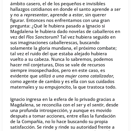
ámbito casero, el de los pequeños e invisibles
hallazgos cotidianos en donde el santo aprende a
ser
y no a
representar
, aprende a
estar
, sin querer
figurar. Entonces nos enfrentamos con una gran
pregunta: ¿Qué le hubiera pasado a Ignacio si
Magdalena le hubiera dado novelas de caballeros en
vez del
Flos Sanctorum
? Tal vez hubiera seguido en
sus imaginaciones caballerescas, buscando
solamente la gloria mundana, el próximo combate;
tal vez el ruido del que estaba alejado hubiera
vuelto a su cabeza. Nunca lo sabremos, podemos
hacer mil conjeturas, Dios se vale de recursos
siempre insospechados, pero en este caso, es
evidente que
utilizó a una mujer como catalizador,
como agente de cambio y es ella con sus cuidados
maternales y su empujoncito, la que trastoca todo.
Ignacio ingresa en la esfera de lo privado gracias a
Magdalena, se reconcilia con el
ser
y el
sentir
, desde
una profunda introspección, y aunque es movido
después a tomar acciones, entre ellas la fundación
de la Compañía, no lo hace buscando su propia
satisfacción. Se rinde y rinde su autoridad frente a