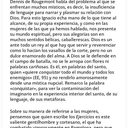
Dennis de Rougemont habla del problema al que se
enfrentan muchos místicos, es decir, la insuficiencia
de lenguaje para narrar y plasmar su relación con
Dios. Para esto Ignacio echa mano de lo que tiene al
alcance, de su propia experiencia, y como en las
mujeres de las que ya hemos hablado, nos presenta
su mundo espiritual, pero sus alegorías son en
muchos sentidos bélicas, caballerescas. Dios es un
ante todo un rey al que hay que servir y reverenciar
como lo hacían los vasallos de la corte, pero no un
dulce enamorado del alma. A Dios se le defiende en
el campo de batalla, no se le arropa con flores ni
palabras cariñosas. Es él, en palabras del santo,
quien «quiere
conquistar
todo el mundo y todos los
enemigos» (EE, 95) y no rendirlo amorosamente
desde una mística nupcial. Remarco la palabra
«conquistar», para ver la contaminación del
imaginario en la experiencia interior del santo, de su
lenguaje, de sus metáforas.
Sobre su manera de referirse a las mujeres,
pensemos que quien escribe los
Ejercicios
es este
valiente gentilhombre y cortesano, el que ha
combatido vigorosamente en Pamplona, pero que