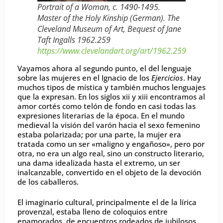
Portrait of a Woman, c. 1490-1495.
Master of the Holy Kinship (German). The
Cleveland Museum of Art, Bequest of Jane
Taft Ingalls 1962.259
https://www.clevelandart.org/art/1962.259
Vayamos ahora al segundo punto, el del lenguaje
sobre las mujeres en el Ignacio de los
Ejercicios
. Hay
muchos tipos de mística y también muchos lenguajes
que la expresan. En los siglos xii y xiii encontramos al
amor cortés como telón de fondo en casi todas las
expresiones literarias de la época. En el mundo
medieval la visión del varón hacia el sexo femenino
estaba polarizada; por una parte, la mujer era
tratada como un ser «maligno y engañoso», pero por
otra, no era un algo real, sino un constructo literario,
una dama idealizada hasta el extremo, un ser
inalcanzable, convertido en el objeto de la devoción
de los caballeros.
El imaginario cultural, principalmente el de la lírica
provenzal, estaba lleno de coloquios entre
enamorados, de encuentros rodeados de jubilosos