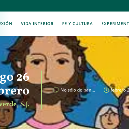
EXIÓN
VIDA INTERIOR
FE Y CULTURA
EXPERIMEN
go 26
brero
No sólo de pan…
febrero 
erde, S.J.