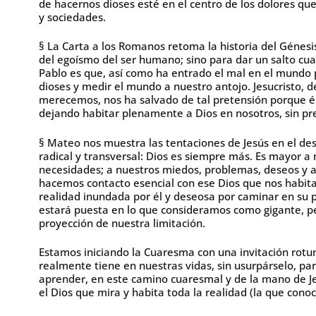
de hacernos dioses esté en el centro de los dolores qu
y sociedades.
§ La Carta a los Romanos retoma la historia del Génesis
del egoísmo del ser humano; sino para dar un salto cua
Pablo es que, así como ha entrado el mal en el mundo
dioses y medir el mundo a nuestro antojo. Jesucristo,
merecemos, nos ha salvado de tal pretensión porque 
dejando habitar plenamente a Dios en nosotros, sin pre
§ Mateo nos muestra las tentaciones de Jesús en el des
radical y transversal: Dios es siempre más. Es mayor a
necesidades; a nuestros miedos, problemas, deseos y a
hacemos contacto esencial con ese Dios que nos habita
realidad inundada por él y deseosa por caminar en su p
estará puesta en lo que consideramos como gigante, p
proyección de nuestra limitación.
Estamos iniciando la Cuaresma con una invitación rotund
realmente tiene en nuestras vidas, sin usurpárselo, pa
aprender, en este camino cuaresmal y de la mano de Je
el Dios que mira y habita toda la realidad (la que cono