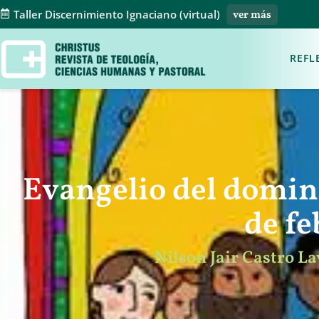
Taller Discernimiento Ignaciano (virtual)
ver más
REFL
Evangelio del domin
de fe
Nilson Jair Castro Lav