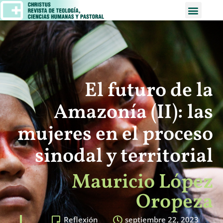
El futuro de la
Amazonía (II): las
mujeres en el proceso
sinodal y territorial
Mauricio López
Oropeza
Reflexión
septiembre 22, 2023