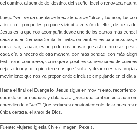
del camino, al sentido del destino, del sueño, ideal o renovada nat
Luego “ve”, se da cuenta de la existencia de “otros”, los nota, los co
a ir con él, porque les propone vivir otra versión de ellos, de pes
Jesús es la que nos acompaña desde uno de los cantos más conocid
cada año en Semana Santa; la invitación también es para nosotras, en l
conversar, trabajar, estar, podemos pensar que así como esos pes
cada día, a hacerlo de otra manera, con más bondad, con más aleg
testimonio conmueva, convoque a posibles conversiones de quienes 
dejar actuar y por quien tenemos que “soltar y dejar nuestras propia
movimiento que nos va proponiendo e incluso empujando en el día a 
Hasta el final del Evangelio, Jesús sigue en movimiento, recorriend
curando enfermedades y dolencias. ¿Será que también está aquí en 
aprendiendo a “ver”? Que podamos constantemente dejar nuestras red
única certeza, el amor de Dios.
Fuente: Mujeres Iglesia Chile / Imagen: Pexels.