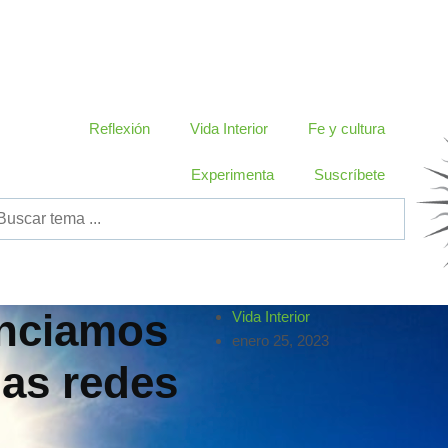
Reflexión
Vida Interior
Fe y cultura
Experimenta
Suscríbete
unciamos
Vida Interior
enero 25, 2023
las redes