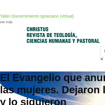
Taller Discernimiento Ignaciano (virtual)
ver más
El Evangelio que an
las mujeres. Dejaron 
y lo siguieron